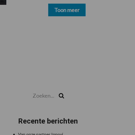
schoonmakers alsnog
betalen
Toon meer
Zoeken...
Zoek
Recente berichten
Van onze partner Innovi