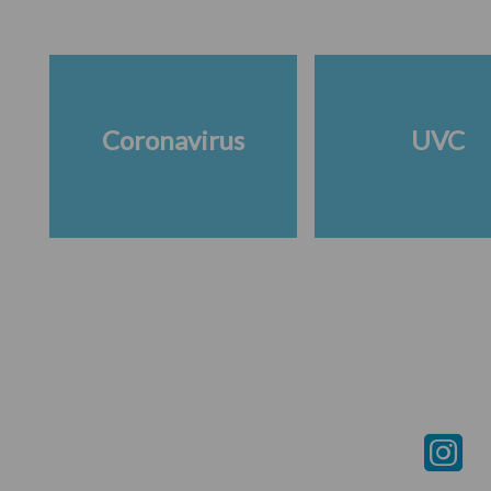
Coronavirus
UVC
Footer