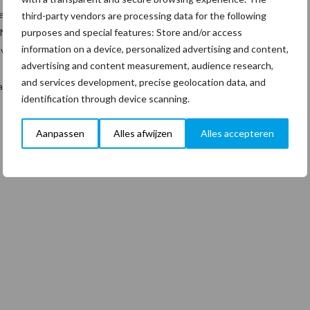
n nieuw lid stelde voor zichzelf nuchter vast dat het dom zou zijn
third-party vendors are processing data for the following
purposes and special features: Store and/or access
NEN 4400 te plegen maar niet aan te haken bij de
information on a device, personalized advertising and content,
 veel gezegd.
advertising and content measurement, audience research,
and services development, precise geolocation data, and
aat en snoert daarmee sceptici de mond. En dat verdient respect!
identification through device scanning.
Aanpassen
Alles afwijzen
Alles accepteren