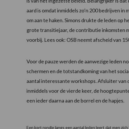
is van het ingezette beleid. Belangrijker is dat 
aard is omdat inmiddels zo’n 200 bedrijven i
om aan te haken. Simons drukte de leden op het
grote transitiejaar, de contributie inkomsten 
voorbij. Lees ook: OSB neemt afscheid van 15
Voor de pauze werden de aanwezige leden nog
schermen en de totstandkoming van het socia
aantal interessante workshops. Afsluiter van
inmiddels voor de vierde keer, de hoogtepunte
een ieder daarna aan de borrel en de hapjes.
Een kort rondje langs een aantal leden leert dat men zic