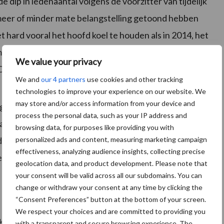
de dip in ledenaantal volgens de voorzitter van tijdelijk
n meer of minder mate belangstelling getoond hebben
 hard vooral het hoofd koel te houden als in 2014, het
mogelijk onder druk komen te staan. Want dit alles gaat
We value your privacy
0 leden.
We and
our 4 partners
use cookies and other tracking
technologies to improve your experience on our website. We
may store and/or access information from your device and
 getrakteerd op een kijkje achter de Haagse
process the personal data, such as your IP address and
al akkoord. Na de pauze kon gekozen worden uit een
browsing data, for purposes like providing you with
personalized ads and content, measuring marketing campaign
 de middag was cabaretier Marcel Stevens die,
effectiveness, analyzing audience insights, collecting precise
n van de dag hilarisch aan elkaar reeg. Tevreden kon
geolocation data, and product development. Please note that
your consent will be valid across all our subdomains. You can
change or withdraw your consent at any time by clicking the
“Consent Preferences” button at the bottom of your screen.
We respect your choices and are committed to providing you
h kan vinden in de uitgezette koers. Met name het afscheid nemen
with a transparent and secure browsing experience. The