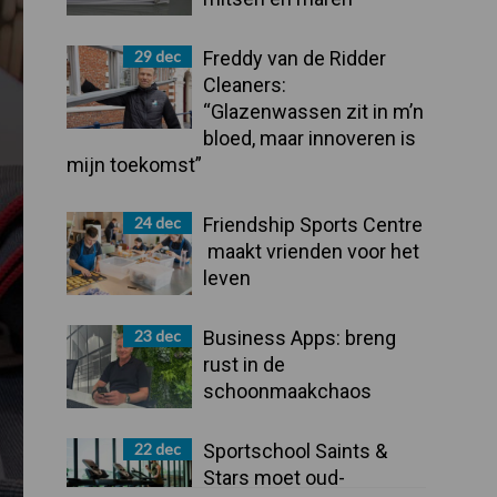
29 dec
Freddy van de Ridder
Cleaners:
“Glazenwassen zit in m’n
bloed, maar innoveren is
mijn toekomst”
24 dec
Friendship Sports Centre
maakt vrienden voor het
leven
23 dec
Business Apps: breng
rust in de
schoonmaakchaos
22 dec
Sportschool Saints &
Stars moet oud-