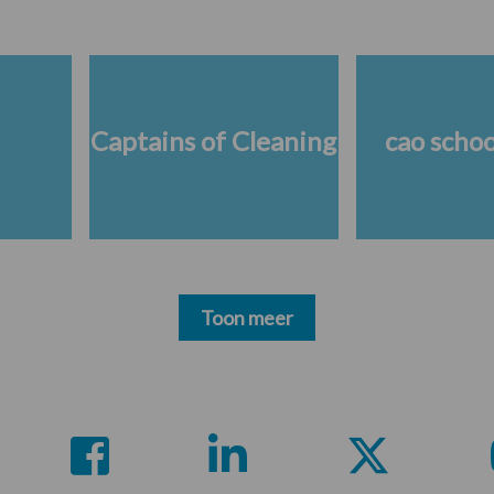
Captains of Cleaning
cao scho
Toon meer