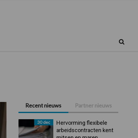
Zoeken...
Zoek
Recent nieuws
Partner nieuws
Primaire
Sidebar
30 dec
Hervorming flexibele
arbeidscontracten kent
mitsen en maren