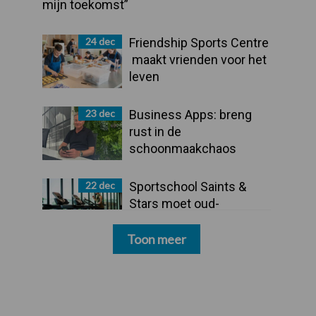
mijn toekomst”
24 dec
Friendship Sports Centre
maakt vrienden voor het
leven
23 dec
Business Apps: breng
rust in de
schoonmaakchaos
22 dec
Sportschool Saints &
Stars moet oud-
schoonmakers alsnog
betalen
Toon meer