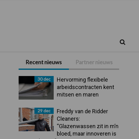
Zoeken...
Zoek
Recent nieuws
Partner nieuws
Primaire
Sidebar
30 dec
Hervorming flexibele
arbeidscontracten kent
mitsen en maren
29 dec
Freddy van de Ridder
Cleaners:
“Glazenwassen zit in m’n
bloed, maar innoveren is