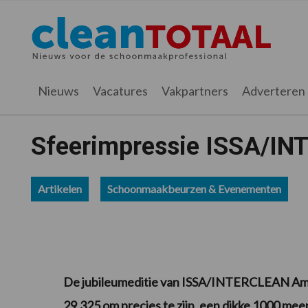
Spring
Door
Spring
Spring
naar
naar
naar
naar
Cleantotaal.nl
Het
de
de
de
de
hoofdnavigatie
hoofd
eerste
voettekst
laatste
inhoud
sidebar
nieuws
Nieuws
Vacatures
Vakpartners
Adverteren
voor
de
professionele
Sfeerimpressie ISSA/I
schoonmaak
Artikelen
Schoonmaakbeurzen & Evenementen
De jubileumeditie van ISSA/INTERCLEAN Ams
29,325 om precies te zijn, een dikke 1000 me