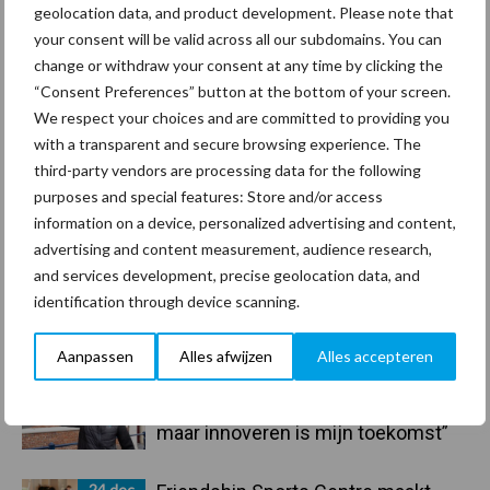
geolocation data, and product development. Please note that
your consent will be valid across all our subdomains. You can
change or withdraw your consent at any time by clicking the
“Consent Preferences” button at the bottom of your screen.
Toon meer
We respect your choices and are committed to providing you
with a transparent and secure browsing experience. The
third-party vendors are processing data for the following
Primaire
purposes and special features: Store and/or access
Recent nieuws
Partner nieuws
information on a device, personalized advertising and content,
Sidebar
advertising and content measurement, audience research,
30 dec
Hervorming flexibele
and services development, precise geolocation data, and
arbeidscontracten kent mitsen en
identification through device scanning.
maren
Aanpassen
Alles afwijzen
Alles accepteren
29 dec
Freddy van de Ridder Cleaners:
“Glazenwassen zit in m’n bloed,
maar innoveren is mijn toekomst”
24 dec