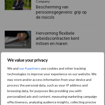
Company
Bescherming van
persoonsgegevens: grip op
de risico’s
Hervorming flexibele
arbeidscontracten kent
mitsen en maren
We value your privacy
We and
our 4 partners
use cookies and other tracking
Thema's
Vakpartners
technologies to improve your experience on our website. We
may store and/or access information from your device and
process the personal data, such as your IP address and
browsing data, for purposes like providing you with
personalized ads and content, measuring marketing campaign
Coronavirus
UVC
effectiveness, analyzing audience insights, collecting precise