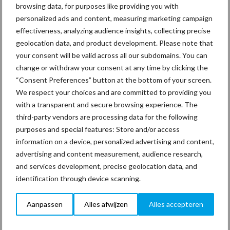
maar niet dat we geen redelijke visie neerleggen. Onze
browsing data, for purposes like providing you with
standpunten en visie zijn altijd rationeel en zelfs
personalized ads and content, measuring marketing campaign
wetenschappelijk onderbouwd.”
effectiveness, analyzing audience insights, collecting precise
geolocation data, and product development. Please note that
CNV: “Er zal ons best het nodige te verwijten vallen maar ik heb
your consent will be valid across all our subdomains. You can
daar nog weinig van de andere partijen over gehoord. Het lijkt
change or withdraw your consent at any time by clicking the
erop dat ze (OSB en FNV) zich vooral op elkaar richten. Aan het
“Consent Preferences” button at the bottom of your screen.
eind van het traject maken we altijd een evaluatie en dan kijken
We respect your choices and are committed to providing you
we welke zaken we beter en slimmer hadden kunnen doen. Daar
with a transparent and secure browsing experience. The
heb ik al wel een paar puntjes voor maar die evaluatie wil ik toch
third-party vendors are processing data for the following
graag eerst intern doen. Een tussenstand maken we meestal
purposes and special features: Store and/or access
information on a device, personalized advertising and content,
niet.”
advertising and content measurement, audience research,
and services development, precise geolocation data, and
identification through device scanning.
Hoe nu verder om te gaan met dit cao conflict?
Aanpassen
Alles afwijzen
Alles accepteren
CNV: “Daar denken we intern nog over na. De laatste zaken zijn
vers. Om nu al een strategie te hebben is wat snel en zou ons