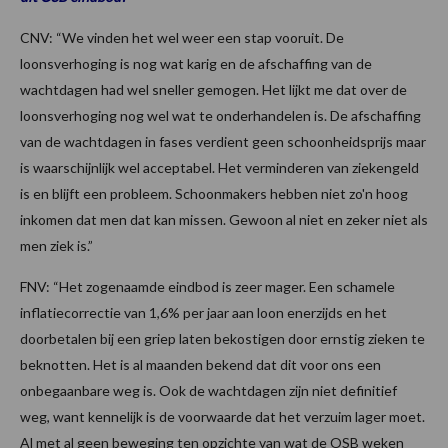
CNV: “We vinden het wel weer een stap vooruit. De
loonsverhoging is nog wat karig en de afschaffing van de
wachtdagen had wel sneller gemogen. Het lijkt me dat over de
loonsverhoging nog wel wat te onderhandelen is. De afschaffing
van de wachtdagen in fases verdient geen schoonheidsprijs maar
is waarschijnlijk wel acceptabel. Het verminderen van ziekengeld
is en blijft een probleem. Schoonmakers hebben niet zo'n hoog
inkomen dat men dat kan missen. Gewoon al niet en zeker niet als
men ziek is.”
FNV: “Het zogenaamde eindbod is zeer mager. Een schamele
inflatiecorrectie van 1,6% per jaar aan loon enerzijds en het
doorbetalen bij een griep laten bekostigen door ernstig zieken te
beknotten. Het is al maanden bekend dat dit voor ons een
onbegaanbare weg is. Ook de wachtdagen zijn niet definitief
weg, want kennelijk is de voorwaarde dat het verzuim lager moet.
Al met al geen beweging ten opzichte van wat de OSB weken