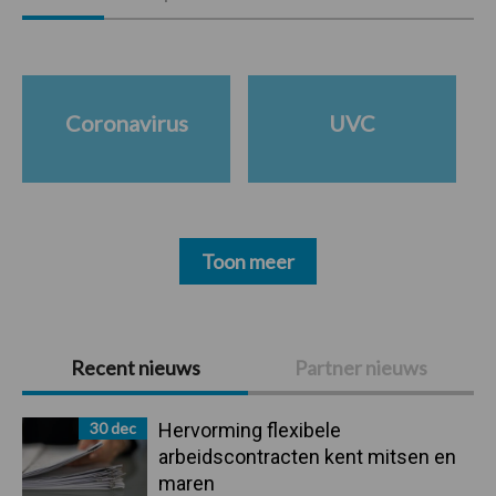
Coronavirus
UVC
Toon meer
Primaire
Recent nieuws
Partner nieuws
Sidebar
30 dec
Hervorming flexibele
arbeidscontracten kent mitsen en
maren