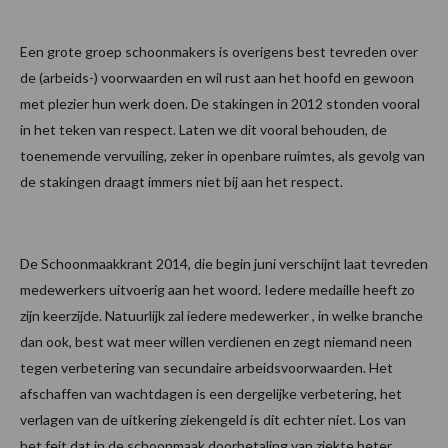
Een grote groep schoonmakers is overigens best tevreden over
de (arbeids-) voorwaarden en wil rust aan het hoofd en gewoon
met plezier hun werk doen. De stakingen in 2012 stonden vooral
in het teken van respect. Laten we dit vooral behouden, de
toenemende vervuiling, zeker in openbare ruimtes, als gevolg van
de stakingen draagt immers niet bij aan het respect.
De Schoonmaakkrant 2014, die begin juni verschijnt laat tevreden
medewerkers uitvoerig aan het woord. Iedere medaille heeft zo
zijn keerzijde. Natuurlijk zal iedere medewerker , in welke branche
dan ook, best wat meer willen verdienen en zegt niemand neen
tegen verbetering van secundaire arbeidsvoorwaarden. Het
afschaffen van wachtdagen is een dergelijke verbetering, het
verlagen van de uitkering ziekengeld is dit echter niet. Los van
het feit dat in de schoonmaak doorbetaling van ziekte beter