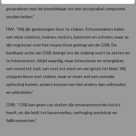
later verweten kunnen worden. We hadden wel gehoopt dat de
gesprekken met de bemiddelaar tot een acceptabel compromis
zouden leiden.”
FNV: “Wij zijn gedwongen door te staken. Schoonmakers balen
van vieze stations, treinen, metro's, kantoren en scholen, maar ze
zijn nog bozer over het respectloze gedrag van de OSB. De
kamikaze-actie van OSB dwingt ons de staking voort te zetten en
te intensiveren. Altijd waardig, maar intensiever en energieker,
van noord tot zuid, van oost tot west en van groot tot klein. Wij
stoppen liever met staken, maar er moet wel een normale
oplossing komen, anders kunnen we niet anders dan volhouden
en uitbreiden.”
OSB: “OSB kan geen cao sluiten die onverantwoorde risico’s
heeft, en die leidt tot banenverlies, verhoging werkdruk en
faillissementen.”