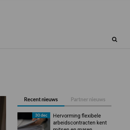
Zoeken...
Zoek
Recent nieuws
Partner nieuws
Primaire
Sidebar
30 dec
Hervorming flexibele
arbeidscontracten kent
mitsen en maren