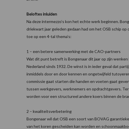
Beloftes inluiden
Na deze intermezzo’s kon het echte werk beginnen. Bonge
driekwart jaar geleden gedaan had om het OSB schip op d
toe op een 4-tal thema’s:
1 – een betere samenwerking met de CAO-partners
Wat dit punt betreft is Bongenaar dit jaar op zijn wenken
Nederland sinds 1932. De winst is in ieder geval dat part
inmiddels door en door kennen en ongetwijfeld tutoyerend
commissie gaat starten die handen en voeten gaat geven
tussen werkgevers, werknemers en opdrachtgevers. Terec
worden voor een structureel andere koers binnen de bra
2 – kwaliteitsverbetering
Bongenaar wil dat OSB een soort van BOVAG garantiekeu
van het koren gescheiden kan worden en schoonmaakboeve