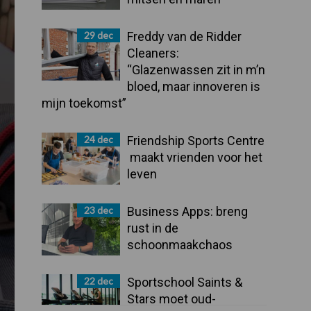
29 dec
Freddy van de Ridder
Cleaners:
“Glazenwassen zit in m’n
bloed, maar innoveren is
mijn toekomst”
24 dec
Friendship Sports Centre
maakt vrienden voor het
leven
23 dec
Business Apps: breng
rust in de
schoonmaakchaos
22 dec
Sportschool Saints &
Stars moet oud-