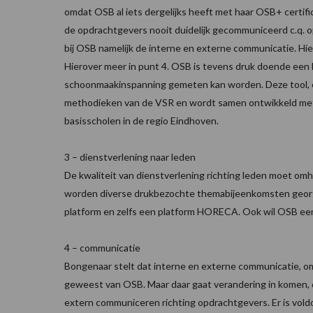
omdat OSB al iets dergelijks heeft met haar OSB+ certific
de opdrachtgevers nooit duidelijk gecommuniceerd c.q. o
bij OSB namelijk de interne en externe communicatie. H
Hierover meer in punt 4. OSB is tevens druk doende een 
schoonmaakinspanning gemeten kan worden. Deze tool, e
methodieken van de VSR en wordt samen ontwikkeld met T
basisscholen in de regio Eindhoven.
3 – dienstverlening naar leden
De kwaliteit van dienstverlening richting leden moet om
worden diverse drukbezochte themabijeenkomsten georg
platform en zelfs een platform HORECA. Ook wil OSB een a
4 – communicatie
Bongenaar stelt dat interne en externe communicatie, om h
geweest van OSB. Maar daar gaat verandering in komen, d
extern communiceren richting opdrachtgevers. Er is vol