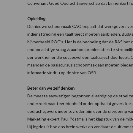
Convenant Goed Opdrachtgeverschap dat binnenkort han
Opleiding
De nieuwe schoonmaak CAO bepaalt dat werkgevers verp
indiensttreding een taaltraject moeten aanbieden. Budge
bijvoorbeeld ROC’s. Het is de bedoeling dat de RAS het 
ondoorzichtige vraag & aanbod problematiek te stroomlijn
per werknemer die succesvol een taaltraject doorloopt. 
maanden de basiscursus schoonmaak aan moeten bieden. 
informatie vindt u op de site van OSB.
Beter dan we zelf denken
De meeste aanwezigen begonnen al aardig op de stoel t
onderzoek naar tevredenheid onder opdrachtgevers kort 
opdrachtgevers meer tevreden zijn over de uitvoering v
Marketing expert Paul Postma is het klapstuk van de midd
Hij legde uit hoe ons brein werkt en verklaart de uitko