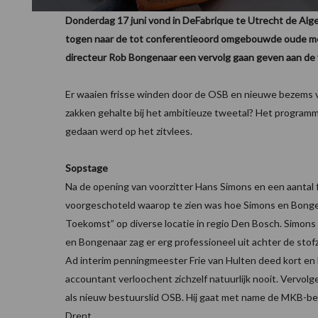
Donderdag 17 juni vond in DeFabrique te Utrecht de Alg
togen naar de tot conferentieoord omgebouwde oude me
directeur Rob Bongenaar een vervolg gaan geven aan de v
Er waaien frisse winden door de OSB en nieuwe bezems ve
zakken gehalte bij het ambitieuze tweetal? Het programma
gedaan werd op het zitvlees.
Sopstage
Na de opening van voorzitter Hans Simons en een aantal
voorgeschoteld waarop te zien was hoe Simons en Bongen
Toekomst” op diverse locatie in regio Den Bosch. Simons
en Bongenaar zag er erg professioneel uit achter de sto
Ad interim penningmeester Frie van Hulten deed kort en h
accountant verloochent zichzelf natuurlijk nooit. Vervolg
als nieuw bestuurslid OSB. Hij gaat met name de MKB-bel
Drent.