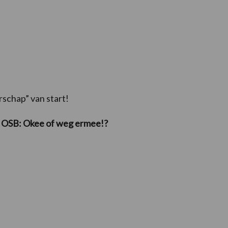
chap” van start!
: OSB: Okee of weg ermee!?