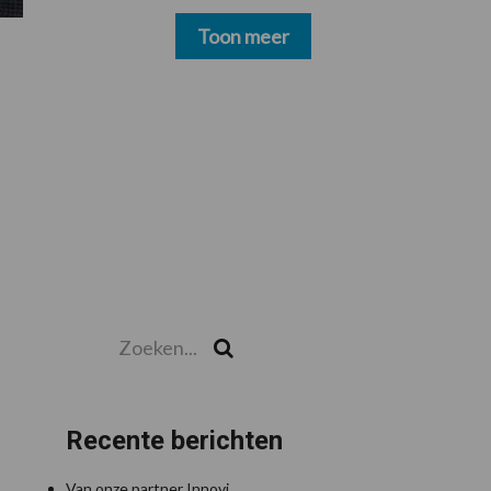
schoonmakers alsnog
betalen
Toon meer
Zoeken...
Zoek
Recente berichten
Van onze partner Innovi