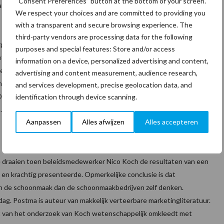
“Consent Preferences” button at the bottom of your screen.
den en voeten gaat krijgen.
We respect your choices and are committed to providing you
with a transparent and secure browsing experience. The
third-party vendors are processing data for the following
licht zijn werknemers waar nodig binnen 3 maanden na
purposes and special features: Store and/or access
tten hiervoor zijn te vinden binnen diverse locale overheden en
information on a device, personalized advertising and content,
centrale loket gaat worden om deze voor de branche ongetwijfeld
advertising and content measurement, audience research,
en. In ieder geval is er een vergoeding beschikbaar van Euro 750,–
and services development, precise geolocation data, and
Ook blijft de verplichting dat werkgevers werknemers binnen 6
identification through device scanning.
De vergoeding hiervoor is verhoogd naar Euro 500,–. Meer
Aanpassen
Alles afwijzen
Alles accepteren
e draaien toen beleidsmedewerker Nico Koch de resultaten van een
en krachtig presenteerde. Opmerkelijke conclusie is dat
an de schoonmaak dan de schoonmaakbedrijven zelf denken.
ag. Postma is auteur van makkelijk verteerbare marketingliteratuur.
mst van het onderzoek van Koch wetenschappelijk omkleedt met