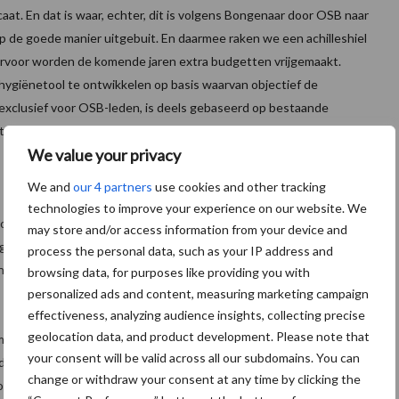
aat. En dat is waar, echter, dit is volgens Bongenaar door OSB naar
p de goede manier uitgebuit. En daarmee raken we een achilleshiel
iervoor worden de komende jaren extra budgetten vrijgemaakt.
hygiënetool te ontwikkelen op basis waarvan objectief de
xclusief voor OSB-leden, is deels gebaseerd op bestaande
U Eindhoven. Een pilot start na de vakantie op diverse
We value your privacy
We and
our 4 partners
use cookies and other tracking
technologies to improve your experience on our website. We
hoog! Leden worden inmiddels actief opgezocht in den lande en er
may store and/or access information from your device and
aniseerd. Daarnaast komt er het reeds veelbesproken MKB-
process the personal data, such as your IP address and
ctievere rol gaan spelen bij conflictbemiddeling.
browsing data, for purposes like providing you with
personalized ads and content, measuring marketing campaign
effectiveness, analyzing audience insights, collecting precise
geolocation data, and product development. Please note that
et zacht uit te drukken, niet altijd het sterkste punt is
your consent will be valid across all our subdomains. You can
e spreekwoordelijke beuk gaat erin. Meer intern maar vooral ook
change or withdraw your consent at any time by clicking the
doende munitie: een pracht bedrijfstak, een OSB-keurmerk en een