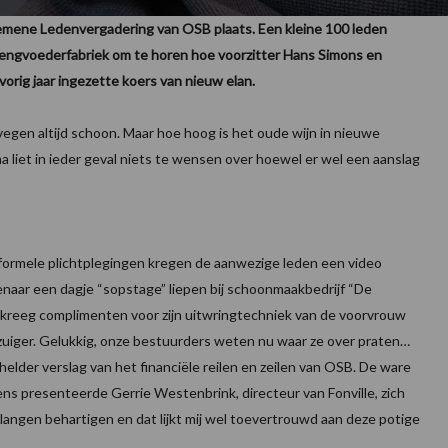
emene Ledenvergadering van OSB plaats. Een kleine 100 leden
ngvoederfabriek om te horen hoe voorzitter Hans Simons en
orig jaar ingezette koers van nieuw elan.
gen altijd schoon. Maar hoe hoog is het oude wijn in nieuwe
 liet in ieder geval niets te wensen over hoewel er wel een aanslag
 formele plichtplegingen kregen de aanwezige leden een video
aar een dagje “sopstage” liepen bij schoonmaakbedrijf “De
 kreeg complimenten voor zijn uitwringtechniek van de voorvrouw
fzuiger. Gelukkig, onze bestuurders weten nu waar ze over praten…
elder verslag van het financiële reilen en zeilen van OSB. De ware
ens presenteerde Gerrie Westenbrink, directeur van Fonville, zich
angen behartigen en dat lijkt mij wel toevertrouwd aan deze potige