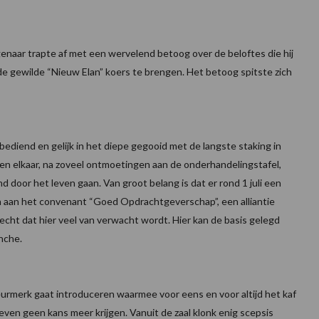
naar trapte af met een wervelend betoog over de beloftes die hij
e gewilde “Nieuw Elan” koers te brengen. Het betoog spitste zich
 bediend en gelijk in het diepe gegooid met de langste staking in
ijen elkaar, na zoveel ontmoetingen aan de onderhandelingstafel,
 door het leven gaan. Van groot belang is dat er rond 1 juli een
 aan het convenant “Goed Opdrachtgeverschap”, een alliantie
ht dat hier veel van verwacht wordt. Hier kan de basis gelegd
nche.
rmerk gaat introduceren waarmee voor eens en voor altijd het kaf
n geen kans meer krijgen. Vanuit de zaal klonk enig scepsis