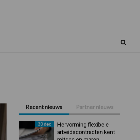
Zoeken...
Zoek
Recent nieuws
Partner nieuws
Primaire
Sidebar
30 dec
Hervorming flexibele
arbeidscontracten kent
mitsen en maren