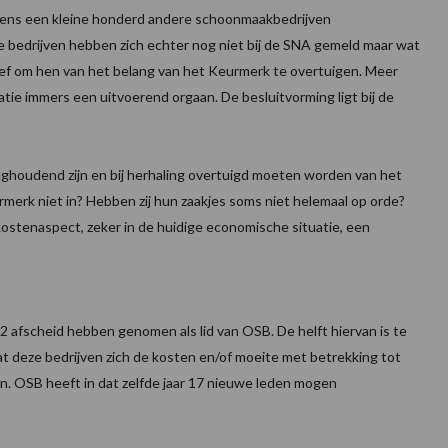
eens een kleine honderd andere schoonmaakbedrijven
 bedrijven hebben zich echter nog niet bij de SNA gemeld maar wat
ief om hen van het belang van het Keurmerk te overtuigen. Meer
satie immers een uitvoerend orgaan. De besluitvorming ligt bij de
ughoudend zijn en bij herhaling overtuigd moeten worden van het
rmerk niet in? Hebben zij hun zaakjes soms niet helemaal op orde?
 kostenaspect, zeker in de huidige economische situatie, een
012 afscheid hebben genomen als lid van OSB. De helft hiervan is te
at deze bedrijven zich de kosten en/of moeite met betrekking tot
n. OSB heeft in dat zelfde jaar 17 nieuwe leden mogen