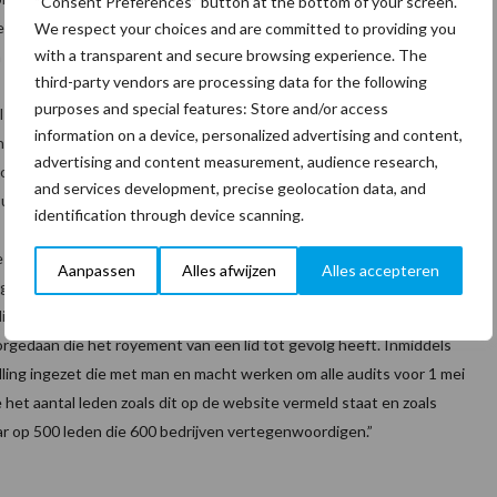
“Consent Preferences” button at the bottom of your screen.
len dit voor 1 mei a.s. moeten omzetten naar het concreet
We respect your choices and are committed to providing you
with a transparent and secure browsing experience. The
 de audits.
third-party vendors are processing data for the following
purposes and special features: Store and/or access
el hebben we vooraf eerlijk gezegd wel voorvoelt. Commerciële
information on a device, personalized advertising and content,
e prioriteit. Hierdoor zijn de acties om het Keurmerk te behalen in
advertising and content measurement, audience research,
g wat details bijgeschaafd worden, zoals het bijstellen van de NEN
and services development, precise geolocation data, and
 uitzendnormen.”
identification through device scanning.
 de Algemene Ledenvergadering (ALV), ontstond er een enorme
Aanpassen
Alles afwijzen
Alles accepteren
egeven moment zelfs de drukte niet aan. Ook de tijdens de audits
t te laten herstellen en vervolgens te herkeuren. Er heeft zich
orgedaan die het royement van een lid tot gevolg heeft. Inmiddels
telling ingezet die met man en macht werken om alle audits voor 1 mei
e het aantal leden zoals dit op de website vermeld staat en zoals
r op 500 leden die 600 bedrijven vertegenwoordigen.”