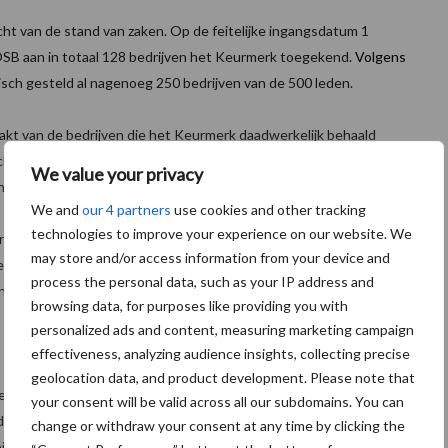
icht van de stand van zaken. Op de feitelijke ingangsdatum 1
OSB aan in totaal 128 bedrijven het Keurmerk toegekend.
Volgens
sch gesteld al nagenoeg 250 bedrijven van de 500 leden.
akt van de bedrijven die het Keurmerk daadwerkelijk behaald
tichting Normering Arbeid. De website van OSB spreekt overigens
We value your privacy
g leidt.
We and
our 4 partners
use cookies and other tracking
technologies to improve your experience on our website. We
 hebben en kan in het verlengde hiervan beschikken over
may store and/or access information from your device and
paraat gekeurd. Om het geheel in perspectief te plaatsen: In
process the personal data, such as your IP address and
wasserijbedrijven actief. De OSB leden maken hier qua
browsing data, for purposes like providing you with
personalized ads and content, measuring marketing campaign
effectiveness, analyzing audience insights, collecting precise
geolocation data, and product development. Please note that
reet het Keurmerk toegekend werd zou bij het vasthouden aan de
your consent will be valid across all our subdomains. You can
ondergang van OSB geïmpliceerd hebben. Prettige bijkomstigheid
change or withdraw your consent at any time by clicking the
n bij de Stichting Normering Arbeid (SNA) hebben aangemeld om