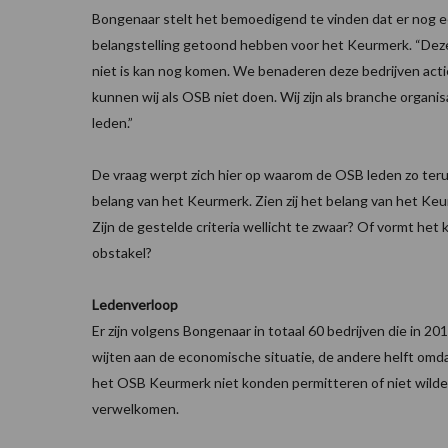
Bongenaar stelt het bemoedigend te vinden dat er nog 
belangstelling getoond hebben voor het Keurmerk. “Deze
niet is kan nog komen. We benaderen deze bedrijven act
kunnen wij als OSB niet doen. Wij zijn als branche organi
leden.”
De vraag werpt zich hier op waarom de OSB leden zo ter
belang van het Keurmerk. Zien zij het belang van het Keu
Zijn de gestelde criteria wellicht te zwaar? Of vormt het
obstakel?
Ledenverloop
Er zijn volgens Bongenaar in totaal 60 bedrijven die in 2
wijten aan de economische situatie, de andere helft omd
het OSB Keurmerk niet konden permitteren of niet wilde
verwelkomen.