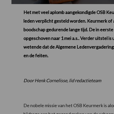
Het met veel aplomb aangekondigde OSB Keurm
leden verplicht gesteld worden. Keurmerk of a
boodschap gedurende lange tijd. De in eerste 
opgeschoven naar 1 mei a.s.. Verder uitstel i
wetende dat de Algemene Ledenvergadering de 
en de feiten.
Door Henk Cornelisse, lid redactieteam
De nobele missie van het OSB Keurmerk is alo
bijdrage aan het gezond maken van de schoon