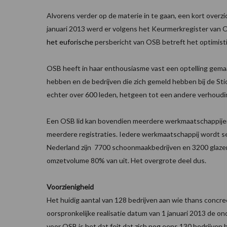
Alvorens verder op de materie in te gaan, een kort overz
januari 2013 werd er volgens het Keurmerkregister van 
het euforische
persbericht van OSB betreft het optimisti
OSB heeft in haar enthousiasme vast een optelling gema
hebben en de bedrijven die zich gemeld hebben bij de S
echter over 600 leden, hetgeen tot een andere verhoudin
Een OSB lid kan bovendien meerdere werkmaatschappijen
meerdere registraties. Iedere werkmaatschappij wordt se
Nederland zijn 7700 schoonmaakbedrijven en 3200 glazen
omzetvolume 80% van uit. Het overgrote deel dus.
Voorzienigheid
Het huidig aantal van 128 bedrijven aan wie thans conc
oorspronkelijke realisatie datum van 1 januari 2013 de 
voor OSB is het dat feit dat zich nog eens 130 bedrijve