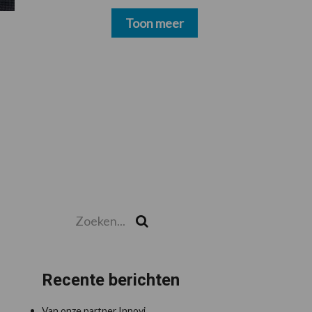
schoonmakers alsnog
betalen
Toon meer
Zoeken...
Zoek
Recente berichten
Van onze partner Innovi