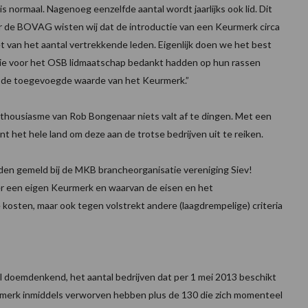
is normaal. Nagenoeg eenzelfde aantal wordt jaarlijks ook lid. Dit
er de BOVAG wisten wij dat de introductie van een Keurmerk circa
et van het aantal vertrekkende leden. Eigenlijk doen we het best
 die voor het OSB lidmaatschap bedankt hadden op hun rassen
ver de toegevoegde waarde van het Keurmerk.”
housiasme van Rob Bongenaar niets valt af te dingen. Met een
t het hele land om deze aan de trotse bedrijven uit te reiken.
den gemeld bij de MKB brancheorganisatie vereniging Siev!
er een eigen Keurmerk en waarvan de eisen en het
kosten, maar ook tegen volstrekt andere (laagdrempelige) criteria
al doemdenkend, het aantal bedrijven dat per 1 mei 2013 beschikt
urmerk inmiddels verworven hebben plus de 130 die zich momenteel