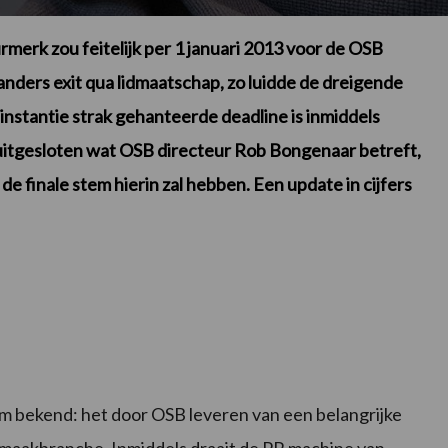
erk zou feitelijk per 1 januari 2013 voor de OSB
nders exit qua lidmaatschap, zo luidde de dreigende
instantie strak gehanteerde deadline is inmiddels
s uitgesloten wat OSB directeur Rob Bongenaar betreft,
finale stem hierin zal hebben. Een update in cijfers
m bekend: het door OSB leveren van een belangrijke
maakbranche. Inmiddels draait de
PR machine van