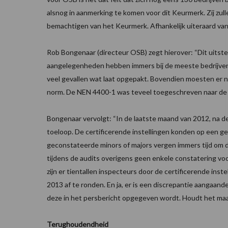
alsnog in aanmerking te komen voor dit Keurmerk. Zij zul
bemachtigen van het Keurmerk. Afhankelijk uiteraard van
Rob Bongenaar (directeur OSB) zegt hierover: “Dit uitst
aangelegenheden hebben immers bij de meeste bedrijven d
veel gevallen wat laat opgepakt. Bovendien moesten er no
norm. De NEN 4400-1 was teveel toegeschreven naar de
Bongenaar vervolgt: “In de laatste maand van 2012, na
toeloop. De certificerende instellingen konden op een g
geconstateerde minors of majors vergen immers tijd om di
tijdens de audits overigens geen enkele constatering vo
zijn er tientallen inspecteurs door de certificerende ins
2013 af te ronden. En ja, er is een discrepantie aangaand
deze in het persbericht opgegeven wordt. Houdt het maa
Terughoudendheid