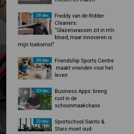
29 dec
Freddy van de Ridder
Cleaners:
“Glazenwassen zit in m’n
bloed, maar innoveren is
mijn toekomst”
24 dec
Friendship Sports Centre
maakt vrienden voor het
leven
23 dec
Business Apps: breng
rust in de
schoonmaakchaos
22 dec
Sportschool Saints &
Stars moet oud-