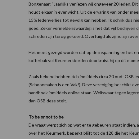
Bongenaar: “Jaarlijks verliezen wij ongeveer 20 leden. Dit 
houdt elkaar in evenwicht. Uit de ervaring van onder me
15% ledenverlies tot gevolg kan hebben. Ik schrik dus ni
goed. Zeker vermeldenswaardig is het dat vijf bedrijven
schreden zijn terug gekeerd. Overtuigd als zij nu zijn o
Het moet gezegd worden dat op de inspanning en het ent
kofferbak vol Keurmerkborden doorkruist hij op dit momen
Zoals bekend hebben zich inmiddels circa 20 oud- OSB le
(Schoonmaken is een Vak!). Deze vereniging beschikt ov
handboek inmiddels online staan. Weliswaar tegen lagere 
dan OSB deze stelt.
To be or not to be
De vraag werpt zich op wat er te gebeuren staat indien, 
over het Keurmerk, beperkt blijft tot de 128 die het Ke