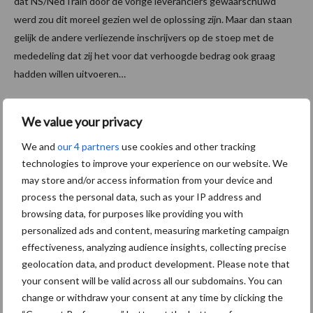
dat NS/NedTrain door de vorige leveranciers gewaarschuwd
werd zou dit moreel gezien wel de oplossing zijn. Maar dan staan
gelijk de andere verliezende inschrijvers op de stoep met de
mededeling dat zij het voor dat verhoogde bedrag ook graag
hadden willen uitvoeren…
HRS kind van de rekening?
We value your privacy
Het FNV stelt dat het bedrag dat NedTrain ter beschikking
We and
our 4 partners
use cookies and other tracking
stelde in de Europese aanbesteding uitging van de werkelijke
technologies to improve your experience on our website. We
kosten over het jaar 2011 ad 29 miljoen euro. Wat NedTrain
may store and/or access information from your device and
daarbij volgens de bond niet vermelde, was dat dit bedrag
process the personal data, such as your IP address and
ontoereikend was ten opzichte van het aantal uren dat de vijf
browsing data, for purposes like providing you with
schoonmaakbedrijven op dat moment inzette om de afgesproken
personalized ads and content, measuring marketing campaign
kwaliteit te halen.
effectiveness, analyzing audience insights, collecting precise
geolocation data, and product development. Please note that
Hoogenboom: “Op een gedeelte van die contracten (minimaal
your consent will be valid across all our subdomains. You can
30%!) werd verlies geleden omdat leegloopuren en pauzes niet
change or withdraw your consent at any time by clicking the
vergoed werden. Dat verlies werd in sommige gevallen