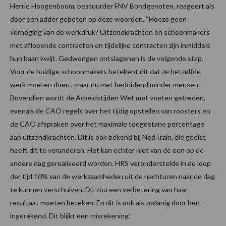
Herrie Hoogenboom, bestuurder FNV Bondgenoten, reageert als
door een adder gebeten op deze woorden. “Hoezo geen
verhoging van de werkdruk? Uitzendkrachten en schoonmakers
met aflopende contracten en tijdelijke contracten zijn inmiddels
hun baan kwijt. Gedwongen ontslagenen is de volgende stap.
Voor de huidige schoonmakers betekent dit dat ze hetzelfde
werk moeten doen , maar nu met beduidend minder mensen.
Bovendien wordt de Arbeidstijden Wet met voeten getreden,
evenals de CAO regels over het tijdig opstellen van roosters en
de CAO afspraken over het maximale toegestane percentage
aan uitzendkrachten. Dit is ook bekend bij NedTrain, die geëist
heeft dit te veranderen. Het kan echter niet van de een op de
andere dag gerealiseerd worden. HRS veronderstelde in de loop
der tijd 10% van de werkzaamheden uit de nachturen naar de dag
te kunnen verschuiven. Dit zou een verbetering van haar
resultaat moeten beteken. En dit is ook als zodanig door hen
ingerekend. Dit blijkt een misrekening.”