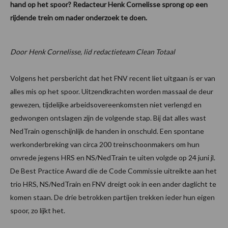
hand op het spoor? Redacteur Henk Cornelisse sprong op een
rijdende trein om nader onderzoek te doen.
Door Henk Cornelisse, lid redactieteam Clean Totaal
Volgens het persbericht dat het FNV recent liet uitgaan is er van
alles mis op het spoor. Uitzendkrachten worden massaal de deur
gewezen, tijdelijke arbeidsovereenkomsten niet verlengd en
gedwongen ontslagen zijn de volgende stap. Bij dat alles wast
NedTrain ogenschijnlijk de handen in onschuld. Een spontane
werkonderbreking van circa 200 treinschoonmakers om hun
onvrede jegens HRS en NS/NedTrain te uiten volgde op 24 juni jl.
De Best Practice Award die de Code Commissie uitreikte aan het
trio HRS, NS/NedTrain en FNV dreigt ook in een ander daglicht te
komen staan. De drie betrokken partijen trekken ieder hun eigen
spoor, zo lijkt het.