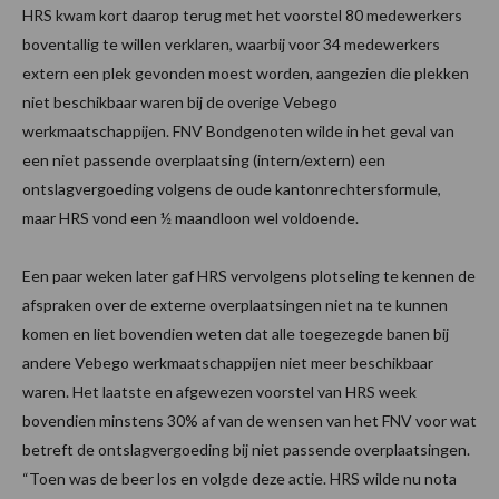
HRS kwam kort daarop terug met het voorstel 80 medewerkers
boventallig te willen verklaren, waarbij voor 34 medewerkers
extern een plek gevonden moest worden, aangezien die plekken
niet beschikbaar waren bij de overige Vebego
werkmaatschappijen. FNV Bondgenoten wilde in het geval van
een niet passende overplaatsing (intern/extern) een
ontslagvergoeding volgens de oude kantonrechtersformule,
maar HRS vond een ½ maandloon wel voldoende.
Een paar weken later gaf HRS vervolgens plotseling te kennen de
afspraken over de externe overplaatsingen niet na te kunnen
komen en liet bovendien weten dat alle toegezegde banen bij
andere Vebego werkmaatschappijen niet meer beschikbaar
waren. Het laatste en afgewezen voorstel van HRS week
bovendien minstens 30% af van de wensen van het FNV voor wat
betreft de ontslagvergoeding bij niet passende overplaatsingen.
“Toen was de beer los en volgde deze actie. HRS wilde nu nota