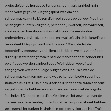
projectleider de Europese tender schoonmaak van NedTrain
mede vorm gegeven. Uitgangspunt was om een
schoonmaakpartij te kiezen die goed scoort op de voor NedTrain
belangrijke punten veiligheid, personeel, kwaliteit, innovativiteit,
strategie, partnership en uiteindelijk prijs. De eerste drie
onderdelen veiligheid, personeel en kwaliteit zijn als belangrijkste
beoordeeld. De prijs heeft slechts voor 10% in de totale
beoordeling meegewogen! Hiermee hebben we dus vooraf een
duidelijk statement gemaakt naar de markt dat deze tender niet
op prijs zou worden aanbesteedt. We hebben vooraf wel
aangegeven wat het huidige budget van NedTrain was de
schoonmaakpartijen gevraagd wat ze konden bieden voor het
gegeven budget. HRS bleek uiteindelijk het beste totaalconcept
aangeboden te hebben en was financieel zeker niet de laagste
inschrijver! De andere partijen zijn allen vol lof geweest over de
insteek van deze tender, ondanks dat ze de opdracht niet hebben
gekregen. Het budget is sindsdien ook niet gekort do NedTrain.