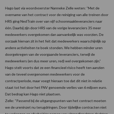
Hago laat via woordvoerster Nanneke Zelle weten: “Met de
overname van het contract voor de reiniging van alle treinen door
HRS ging NedTrain over van vijf schoonmaakleveranciers naar
één. Daarbij zijn door HRS van de vorige leveranciers 35 meer
medewerkers overgekomen dan aanvankelijk was voorzien. De
oorzaak hiervan zit in het feit dat medewerkers waarschijnlijk op
andere activiteiten te boek stonden. We hebben minder uren
doorgekregen van de voorgaande leveranciers, terwijl de
medewerkers (en dus meer uren, red) wel overgekomen zijn.”
Hago stelt voorts dat ze een financieel risico heeft ten aanzien
van de teveel overgenomen medewerkers voor de
contractperiode, maar voegt hieraan toe dat dit niet in relatie
staat tot het door het FNV genoemde verlies van 6 miljoen euro.
Dat bedrag kan Hago niet plaatsen.
Zelle: “Passend bij de uitgangspunten van het contract moeten
we de ureninzet nu terugdringen. Door tijdelijke contracten niet
te verlengen en afscheid te nemen van uitzendkrachten dachten