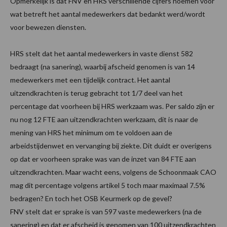
Opmerkelijk is dat FNV en HRS verschillende cijfers noemen voor
wat betreft het aantal medewerkers dat bedankt werd/wordt
voor bewezen diensten.
HRS stelt dat het aantal medewerkers in vaste dienst 582
bedraagt (na sanering), waarbij afscheid genomen is van 14
medewerkers met een tijdelijk contract. Het aantal
uitzendkrachten is terug gebracht tot 1/7 deel van het
percentage dat voorheen bij HRS werkzaam was. Per saldo zijn er
nu nog 12 FTE aan uitzendkrachten werkzaam, dit is naar de
mening van HRS het minimum om te voldoen aan de
arbeidstijdenwet en vervanging bij ziekte. Dit duidt er overigens
op dat er voorheen sprake was van de inzet van 84 FTE aan
uitzendkrachten. Maar wacht eens, volgens de Schoonmaak CAO
mag dit percentage volgens artikel 5 toch maar maximaal 7.5%
bedragen? En toch het OSB Keurmerk op de gevel?
FNV stelt dat er sprake is van 597 vaste medewerkers (na de
sanering) en dat er afscheid is genomen van 100 uitzendkrachten