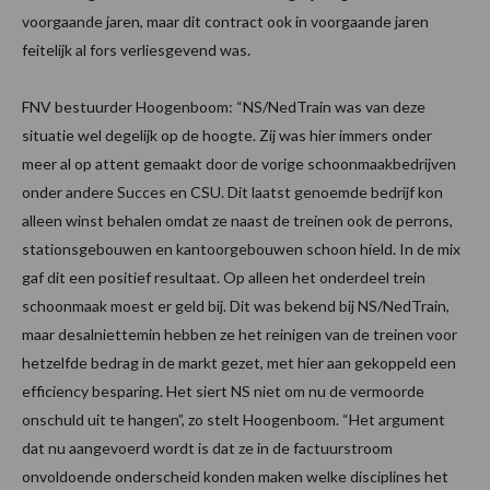
voorgaande jaren, maar dit contract ook in voorgaande jaren
feitelijk al fors verliesgevend was.
FNV bestuurder Hoogenboom: “NS/NedTrain was van deze
situatie wel degelijk op de hoogte. Zij was hier immers onder
meer al op attent gemaakt door de vorige schoonmaakbedrijven
onder andere Succes en CSU. Dit laatst genoemde bedrijf kon
alleen winst behalen omdat ze naast de treinen ook de perrons,
stationsgebouwen en kantoorgebouwen schoon hield. In de mix
gaf dit een positief resultaat. Op alleen het onderdeel trein
schoonmaak moest er geld bij. Dit was bekend bij NS/NedTrain,
maar desalniettemin hebben ze het reinigen van de treinen voor
hetzelfde bedrag in de markt gezet, met hier aan gekoppeld een
efficiency besparing. Het siert NS niet om nu de vermoorde
onschuld uit te hangen”, zo stelt Hoogenboom. “Het argument
dat nu aangevoerd wordt is dat ze in de factuurstroom
onvoldoende onderscheid konden maken welke disciplines het