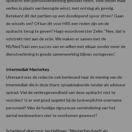
opdracht een pyrrusoverwinning geboekt heeft. Veel omzet maar
verlies in plaats van beoogde winst, met ontslag als gevolg.
Betekent dit dat partijen op een doodlopend spoor zitten? Gaan
de wissels om? Of kan dit voor HRS een reden zijn om de
opdracht terug te geven? Hago woordvoerster Zelle: “Nee, dat is
volstrekt niet aan de orde. We maken er samen met de
NS/NedTrain een succes van en willen met elkaar zonder meer de
dienstverlening in goede samenwerking blijven vormgeven.”
Intermediair Masterkey
Uiteraard was de redactie ook benieuwd naar de mening van de
intermediair die in deze thans spraakmakende tender als adviseur
optrad. Viel de verliesgevendheid van deze opdracht niet te
voorzien? Is er wel goed opgelet bij de (on)verplichte overname
personeel? Was de huidige rigoureuze vermindering van het
aantal medewerkers niet te voorkomen geweest?
Scheidend directeur Jan Halfman: “MasterKey heeft als