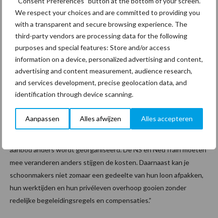
“Consent Preferences” button at the bottom of your screen.
gecompenseerd door winsten bij andere aan de NS gelieerde
We respect your choices and are committed to providing you
bedrijven, stationsgebouwen en kantoren die los stonden van
with a transparent and secure browsing experience. The
third-party vendors are processing data for the following
het toenmalige contract voor de binnenlandse treinen. NedTrain
purposes and special features: Store and/or access
wist dat, of had het moeten weten. Desondanks bedongen zij
information on a device, personalized advertising and content,
voor zichzelf een efficiëntie korting van 10% op het contract.
advertising and content measurement, audience research,
NedTrain heeft mooie verbeteringen bedongen met deze
and services development, precise geolocation data, and
aanbesteding, maar ook verbeteringen kosten geld. Op dit
identification through device scanning.
moment wordt op veel plekken al jaren de arbeidstijdenwet
ontdoken. NedTrain weet dat en heeft geëist dat dit zal
Aanpassen
Alles afwijzen
Alles accepteren
veranderen. Maar om dit te veranderen moeten er andere
roosters komen die alleen passend te maken zijn als ook het
aanbod anders wordt georganiseerd. De NS en NedTrain moeten
mee veranderen anders stijgen de kosten. Daarnaast kan je
schoonmakers niet zomaar een gedeelte van hun loon afpakken,
hun werktijden en hun privéleven overhoop gooien zonder
redelijke begeleidingsregels en compensaties.”