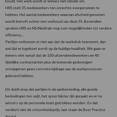
houdt. Het werk wordt er immers niet minder om.
HRS stelt 35 medewerkers ten onrechte overgenomen te
hebben. Het aantal medewerkers waarvan afscheid genomen
wordt betreft echter een veelvoud van deze 35. Bovendien
spreken HRS en NS/Nedtrain nog over mogelijkheden tot verdere
efficiency…
Partijen ontkomen er niet aan dat de werkdruk toeneemt, dan
wel dat er ingeboet wordt op de huidige kwaliteit. We gaan er
immers niet vanuit dat de 100 uitzendmedewerkers en 40
tijdelijke contractanten plus de komende gedwongen
ontslagenen geen concrete bijdrage aan de werkprocessen
geleverd hebben.
Dit duidt erop dat partijen in de aanbesteding, alle goede
bedoelingen ten spijt, het spoor bijster zijn geraakt en er nu
wissel s op de personele inzet getrokken worden . En dat
verdient niet de schoonheidsprijs, laat staan de Best Practice
Award.