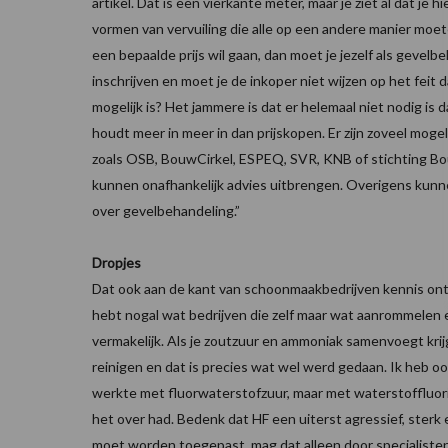
artikel. Dat is een vierkante meter, maar je ziet al dat je
vormen van vervuiling die alle op een andere manier moet
een bepaalde prijs wil gaan, dan moet je jezelf als gevelb
inschrijven en moet je de inkoper niet wijzen op het feit 
mogelijk is? Het jammere is dat er helemaal niet nodig is 
houdt meer in meer in dan prijskopen. Er zijn zoveel moge
zoals OSB, BouwCirkel, ESPEQ, SVR, KNB of stichting Bo
kunnen onafhankelijk advies uitbrengen. Overigens kunn
over gevelbehandeling.”
Dropjes
Dat ook aan de kant van schoonmaakbedrijven kennis ontb
hebt nogal wat bedrijven die zelf maar wat aanrommelen e
vermakelijk. Als je zoutzuur en ammoniak samenvoegt krijg 
reinigen en dat is precies wat wel werd gedaan. Ik heb oo
werkte met fluorwaterstofzuur, maar met waterstoffluoride.
het over had. Bedenk dat HF een uiterst agressief, sterk 
moet worden toegepast, mag dat alleen door specialisten