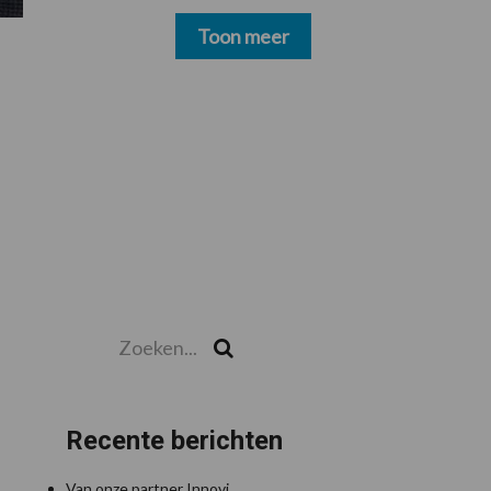
schoonmakers alsnog
betalen
Toon meer
Zoeken...
Zoek
Recente berichten
Van onze partner Innovi