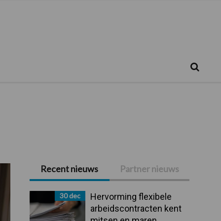
Zoeken...
Zoek
Recent nieuws
Partner nieuws
Primaire
Sidebar
30 dec
Hervorming flexibele
arbeidscontracten kent
mitsen en maren