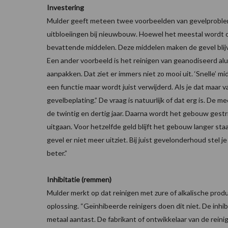
Investering
Mulder geeft meteen twee voorbeelden van gevelproblem
uitbloeiingen bij nieuwbouw. Hoewel het meestal wordt 
bevattende middelen. Deze middelen maken de gevel blij
Een ander voorbeeld is het reinigen van geanodiseerd alum
aanpakken. Dat ziet er immers niet zo mooi uit. ‘Snelle’ 
een functie maar wordt juist verwijderd. Als je dat maar va
gevelbeplating.” De vraag is natuurlijk of dat erg is. D
de twintig en dertig jaar. Daarna wordt het gebouw gestri
uitgaan. Voor hetzelfde geld blijft het gebouw langer st
gevel er niet meer uitziet. Bij juist gevelonderhoud stel
beter.”
Inhibitatie (remmen)
Mulder merkt op dat reinigen met zure of alkalische pr
oplossing. “Geïnhibeerde reinigers doen dit niet. De inhi
metaal aantast. De fabrikant of ontwikkelaar van de rein