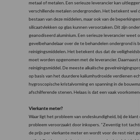
metaal of metalen. Een serieuze leverancier kan uitlegge
verschillende metalen ondergronden. Het betekent wel da
bestaan van deze middelen, maar ook van de beperkingen er
silicaatvlekken op glas kunnen veroorzaken. Dit zijn onder
geanodiseerd aluminium. Een serieuze leverancier weet o
gevelbehandelaar over de te behandelen ondergrond is be
reinigingsmiddelen. Het betekent dus dat de veiligheid
moet worden opgenomen met de leverancier. Daarnaast moe
reinigingsmiddel. De meeste alkalische gevelreinigingsp
op basis van het duurdere kaliumhydroxide verdienen ec
hygroscopische kristalvorming en spanning in de bouwmat
afschilferende stenen. Helaas is dat een vaak voorkome
Vierkante meter?
Waar ligt het probleem van ondeskundigheid, bij de klant 
probleem veroorzaakt door inkopers. “Zeventig tot tacht
de prijs per vierkante meter en wordt voor de rest niet g