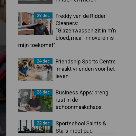
29 dec
Freddy van de Ridder
Cleaners:
“Glazenwassen zit in m’n
bloed, maar innoveren is
mijn toekomst”
24 dec
Friendship Sports Centre
maakt vrienden voor het
leven
23 dec
Business Apps: breng
rust in de
schoonmaakchaos
22 dec
Sportschool Saints &
Stars moet oud-