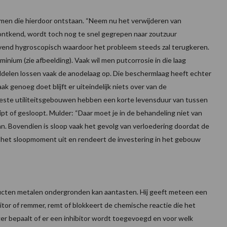
en die hierdoor ontstaan. “Neem nu het verwijderen van
ontkend, wordt toch nog te snel gegrepen naar zoutzuur
vend hygroscopisch waardoor het probleem steeds zal terugkeren.
inium (zie afbeelding). Vaak wil men putcorrosie in die laag
middelen lossen vaak de anodelaag op. Die beschermlaag heeft echter
ak genoeg doet blijft er uiteindelijk niets over van de
e meeste utiliteitsgebouwen hebben een korte levensduur van tussen
pt of gesloopt. Mulder: “Daar moet je in de behandeling niet van
aan. Bovendien is sloop vaak het gevolg van verloedering doordat de
 je het sloopmoment uit en rendeert de investering in het gebouw
oducten metalen ondergronden kan aantasten. Hij geeft meteen een
bitor of remmer, remt of blokkeert de chemische reactie die het
iger bepaalt of er een inhibitor wordt toegevoegd en voor welk