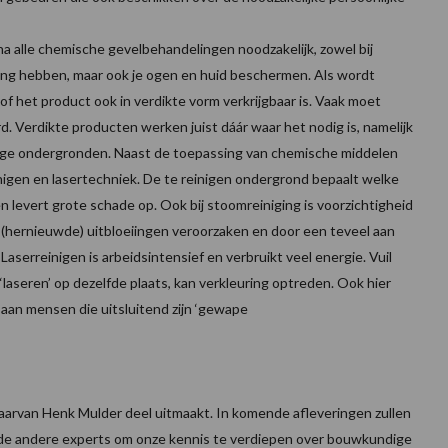
jna alle chemische gevelbehandelingen noodzakelijk, zowel bij
ing hebben, maar ook je ogen en huid beschermen. Als wordt
 of het product ook in verdikte vorm verkrijgbaar is. Vaak moet
d. Verdikte producten werken juist dáár waar het nodig is, namelijk
htige ondergronden. Naast de toepassing van chemische middelen
igen en lasertechniek. De te reinigen ondergrond bepaalt welke
en levert grote schade op. Ook bij stoomreiniging is voorzichtigheid
hernieuwde) uitbloeiingen veroorzaken en door een teveel aan
Laserreinigen is arbeidsintensief en verbruikt veel energie. Vuil
‘laseren’ op dezelfde plaats, kan verkleuring optreden. Ook hier
 aan mensen die uitsluitend zijn ‘gewape
arvan Henk Mulder deel uitmaakt. In komende afleveringen zullen
 de andere experts om onze kennis te verdiepen over bouwkundige