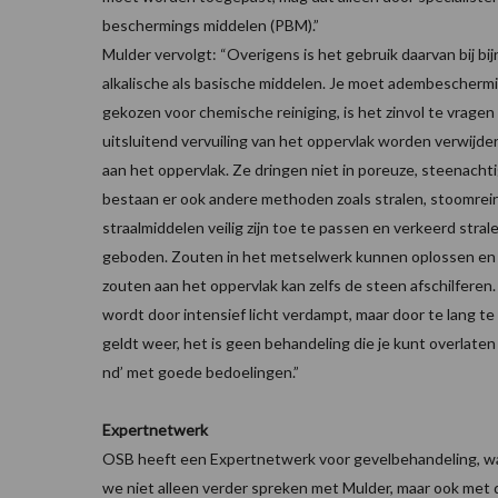
beschermings middelen (PBM).”
Mulder vervolgt: “Overigens is het gebruik daarvan bij bi
alkalische als basische middelen. Je moet adembescherm
gekozen voor chemische reiniging, is het zinvol te vragen
uitsluitend vervuiling van het oppervlak worden verwijder
aan het oppervlak. Ze dringen niet in poreuze, steenac
bestaan er ook andere methoden zoals stralen, stoomrein
straalmiddelen veilig zijn toe te passen en verkeerd stral
geboden. Zouten in het metselwerk kunnen oplossen en (
zouten aan het oppervlak kan zelfs de steen afschilferen. 
wordt door intensief licht verdampt, maar door te lang te 
geldt weer, het is geen behandeling die je kunt overlaten
nd’ met goede bedoelingen.”
Expertnetwerk
OSB heeft een Expertnetwerk voor gevelbehandeling, wa
we niet alleen verder spreken met Mulder, maar ook met