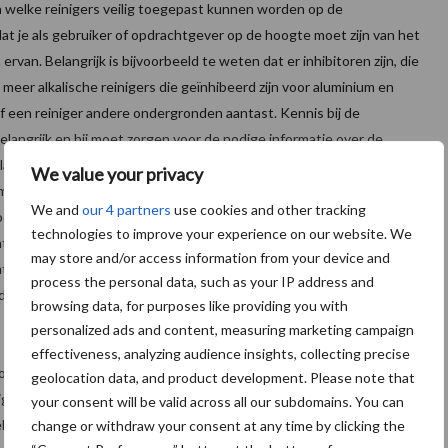
n welke reinigers veilig toegepast kunnen worden op de
t je als gebruiker of opdrachtgever op de hoogte moet zijn van het
van. Belangrijk is bijvoorbeeld te weten dat er inhibitoren zijn, die
 meer alkalische reinigers die geïnhibeerd zijn voor aluminium en
f een reiniger andere ondergronden aantast. Kennis bij de
langrijk en hij moet zorgen voor de nodige informatie over de
sbladen goed moeten worden doorgenomen en dat bij twijfel contact
We value your privacy
t je ook kijken naar wat het basisingrediënt is van het
We and
our 4 partners
use cookies and other tracking
roducten zijn op basis van het goedkope natriumhydroxide. Middelen
technologies to improve your experience on our website. We
hter de voorkeur. Hiermee wordt het probleem van eventuele
may store and/or access information from your device and
erialen voorkomen. Die kristalvorming en spanning kan leiden tot
process the personal data, such as your IP address and
nd probleem veroorzaakt door ondeskundigheid.“
browsing data, for purposes like providing you with
personalized ads and content, measuring marketing campaign
effectiveness, analyzing audience insights, collecting precise
of bij het schoonmaakbedrijf? Volgens Mulder is het vooral een
geolocation data, and product development. Please note that
ig procent van de inkopers heeft geen andere beslissingsgrond dan
your consent will be valid across all our subdomains. You can
ehinderd door kennis van de schoonmaak. Kijk naar de foto bij dit
change or withdraw your consent at any time by clicking the