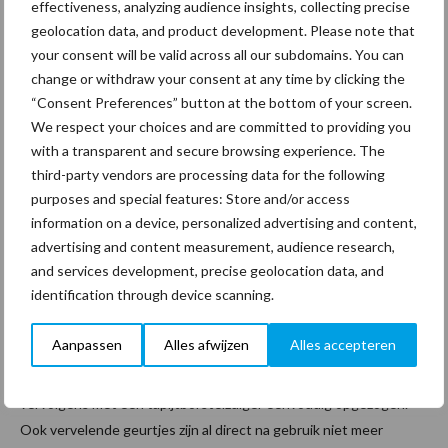
effectiveness, analyzing audience insights, collecting precise
draaiknop in dat verband beter werken dan de huidige
geolocation data, and product development. Please note that
vleugelmoer omdat je dan als bestuurder de cabine niet hoeft te
your consent will be valid across all our subdomains. You can
verlaten.
change or withdraw your consent at any time by clicking the
“Consent Preferences” button at the bottom of your screen.
Tapijtreinigers
We respect your choices and are committed to providing you
Tot slot de verbluffende prestaties van de tapijtreiniger iCapsol
with a transparent and secure browsing experience. The
RM 768 OA. De tapijtreiniger heeft een zeer korte droogtijd.
third-party vendors are processing data for the following
Afhankelijk van de mate van vervuiling is voor een vierkante
purposes and special features: Store and/or access
meter al 50 tot 250 ml (6%-oplossing) voldoende, zodat er in
information on a device, personalized advertising and content,
advertising and content measurement, audience research,
vergelijking met het natte procedé nauwelijks restvocht in het
and services development, precise geolocation data, and
tapijt achterblijft. Daardoor is het tapijt, afhankelijk van het
identification through device scanning.
materiaal en de vervuilingsgraad, al na 20 tot 120 minuten weer
beloopbaar. Na het sproeien en inborstelen maakt het
Aanpassen
Alles afwijzen
Alles accepteren
reinigingsmiddel in enkele minuten het vuil vezeldiep los, kapselt
het in, waarna het opdroogt tot kristallen. Het vuil wordt
vervolgens met een tapijtborstelzuiger eenvoudig opgezogen.
Ook vervelende geurtjes zijn al direct na gebruik niet meer