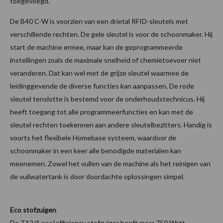
toegevoegd.
De B40 C-W is voorzien van een drietal RFID-sleutels met
verschillende rechten. De gele sleutel is voor de schoonmaker. Hij
start de machine ermee, maar kan de geprogrammeerde
instellingen zoals de maximale snelheid of chemietoevoer niet
veranderen. Dat kan wel met de grijze sleutel waarmee de
leidinggevende de diverse functies kan aanpassen. De rode
sleutel tenslotte is bestemd voor de onderhoudstechnicus. Hij
heeft toegang tot alle programmeerfuncties en kan met de
sleutel rechten toekennen aan andere sleutelbezitters. Handig is
voorts het flexibele Homebase systeem, waardoor de
schoonmaker in een keer alle benodigde materialen kan
meenemen. Zowel het vullen van de machine als het reinigen van
de vuilwatertank is door doordachte oplossingen simpel.
Eco stofzuigen
De T12/1 eco!efficiency stofzuiger heeft maar 750 Watt