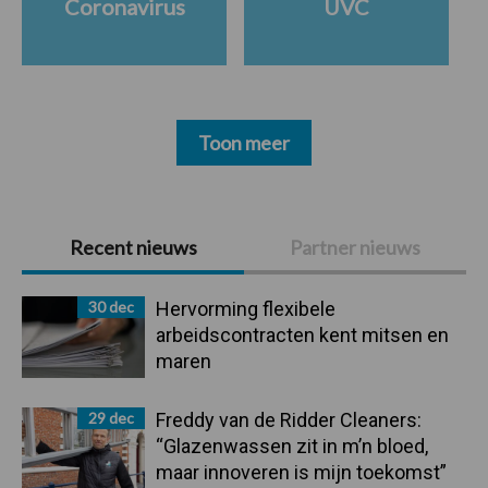
Coronavirus
UVC
Toon meer
Primaire
Recent nieuws
Partner nieuws
Sidebar
30 dec
Hervorming flexibele
arbeidscontracten kent mitsen en
maren
29 dec
Freddy van de Ridder Cleaners:
“Glazenwassen zit in m’n bloed,
maar innoveren is mijn toekomst”