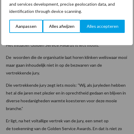
deskundigheid staan hierbij, zoals altijd, onmiskenbaar hoog in het
and services development, precise geolocation data, and
vaandel.”
identification through device scanning.
Aanpassen
Alles afwijzen
Alles accepteren
Te mooi om waar te zijn?
Het initiatief Golden Service Awards is iets moois.
De woorden die de organisatie laat horen klinken weliswaar mooi
maar gaan inhoudelijk niet in op de bezwaren van de
vertrekkende jury.
Die vertrekkende jury zegt iets moois: ”Wij, als juryleden hebben
het al die jaren met plezier en in oprechtheid gedaan en blijven in
diverse hoedanigheden warmte koesteren voor deze mooie
branche.”
Er ligt, na het voltallige vertrek van de jury, een smet op
de toekenning van de Golden Service Awards. En dat is niet zo