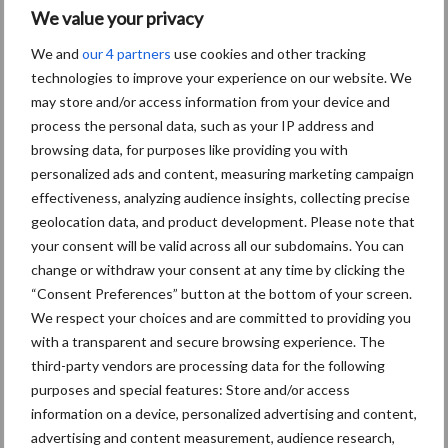
We value your privacy
de vernieuwde opzet zal, zeker de eerste jaren, fors geïnvesteerd moeten
worden. Er komen gedurende het hele jaar verschillende activiteiten.
We and
our 4 partners
use cookies and other tracking
technologies to improve your experience on our website. We
Onderwerpen als MVO en Innovatie staan naast de ‘Schoonmaker van het
may store and/or access information from your device and
Jaar’ in de schijnwerpers. Opzet was dat de bestaande juryleden hierin een
process the personal data, such as your IP address and
rol zouden blijven spelen, maar dat blijkt dus niet te lukken. Dat is
browsing data, for purposes like providing you with
buitengewoon jammer en wordt door de organisatie betreurd.”
personalized ads and content, measuring marketing campaign
effectiveness, analyzing audience insights, collecting precise
geolocation data, and product development. Please note that
Broekman gaat inhoudelijk niet in op de toch niet malse
your consent will be valid across all our subdomains. You can
onderbouwing van de juryleden waarom zij tot het drastisch
change or withdraw your consent at any time by clicking the
“Consent Preferences” button at the bottom of your screen.
besluit van collectief aftreden zijn gekomen. Gewoon een paar
We respect your choices and are committed to providing you
andere juryleden benoemen en klaar is Kees? Of juist werk aan
with a transparent and secure browsing experience. The
de winkel voor een andere Kees? (Kees Blokland van de Code
third-party vendors are processing data for the following
Commissie wel te verstaan). Hier lijkt het wel op want Broekman
purposes and special features: Store and/or access
besluit met: “De organisatie staat nu voor de uitdaging een
information on a device, personalized advertising and content,
nieuw jury team te formeren. De onafhankelijkheid en
advertising and content measurement, audience research,