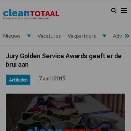
Spring
Door
Spring
Spring
naar
naar
naar
naar
Zoeken...
Zoek
Cleantotaal.nl
Het
de
de
de
de
hoofdnavigatie
hoofd
eerste
voettekst
laatste
inhoud
sidebar
nieuws
voor
Nieuws
Vacatures
Vakpartners
Advert
de
professionele
Jury Golden Service Awards geeft er de
schoonmaak
brui aan
7 april 2015
Artikelen