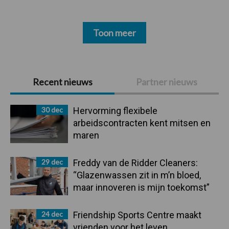
Toon meer
Primaire
Recent nieuws
Partner nieuws
Sidebar
30 dec
Hervorming flexibele
arbeidscontracten kent mitsen en
maren
29 dec
Freddy van de Ridder Cleaners:
“Glazenwassen zit in m’n bloed,
maar innoveren is mijn toekomst”
24 dec
Friendship Sports Centre maakt
vrienden voor het leven