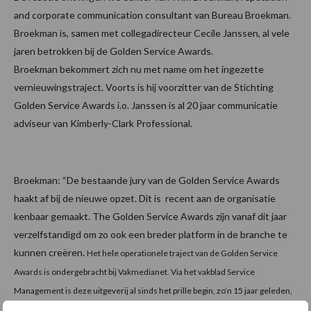
and corporate communication consultant van Bureau Broekman.
Broekman is, samen met collegadirecteur Cecile Janssen, al vele
jaren betrokken bij de Golden Service Awards.
Broekman bekommert zich nu met name om het ingezette
vernieuwingstraject. Voorts is hij voorzitter van de Stichting
Golden Service Awards i.o. Janssen is al 20 jaar communicatie
adviseur van Kimberly-Clark Professional.
Broekman: “De bestaande jury van de Golden Service Awards
haakt af bij de nieuwe opzet. Dit is recent aan de organisatie
kenbaar gemaakt. The Golden Service Awards zijn vanaf dit jaar
verzelfstandigd om zo ook een breder platform in de branche te
kunnen creëren.
Het hele operationele traject van de Golden Service
Awards is ondergebracht bij Vakmedianet. Via het vakblad Service
Management is deze uitgeverij al sinds het prille begin, zo’n 15 jaar geleden,
bij de uitreiking betrokken. Zij hebben de awards mede groot gemaakt. Nu in