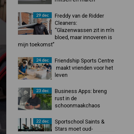
29 dec
Freddy van de Ridder
Cleaners:
“Glazenwassen zit in m’n
bloed, maar innoveren is
mijn toekomst”
24 dec
Friendship Sports Centre
maakt vrienden voor het
leven
23 dec
Business Apps: breng
rust in de
schoonmaakchaos
22 dec
Sportschool Saints &
Stars moet oud-