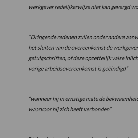
werkgever redelijkerwijze niet kan gevergd w
“Dringende redenen zullen onder andere aan
het sluiten van de overeenkomst de werkgever 
getuigschriften, of deze opzettelijk valse inl
vorige arbeidsovereenkomst is geëindigd”
“wanneer hij in ernstige mate de bekwaamheid o
waarvoor hij zich heeft verbonden”