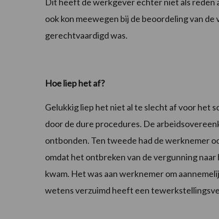
Dit heeft de werkgever echter niet als reden 
ook kon meewegen bij de beoordeling van de v
gerechtvaardigd was.
Hoe liep het af?
Gelukkig liep het niet al te slecht af voor h
door de dure procedures. De arbeidsovereenko
ontbonden. Ten tweede had de werknemer ook g
omdat het ontbreken van de vergunning naar 
kwam. Het was aan werknemer om aannemelijk 
wetens verzuimd heeft een tewerkstellingsve