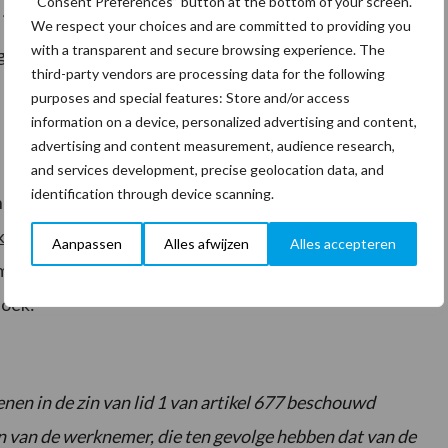
“Consent Preferences” button at the bottom of your screen.
illegaal in Nederland verblijft, geen dringende reden
We respect your choices and are committed to providing you
with a transparent and secure browsing experience. The
gt!
third-party vendors are processing data for the following
purposes and special features: Store and/or access
information on a device, personalized advertising and content,
advertising and content measurement, audience research,
and services development, precise geolocation data, and
identification through device scanning.
hebben gegeven tot een ontslag op staande voet is dat
kt
aan de werkgever en heeft
verzwegen
dat hij
Aanpassen
Alles afwijzen
Alles accepteren
elijk letterlijk in de wet is opgenomen in artikel 7:678
boek:
en in de zin van lid 1 van artikel 677 beschouwd
 van de werknemer, die ten gevolge hebben dat van de