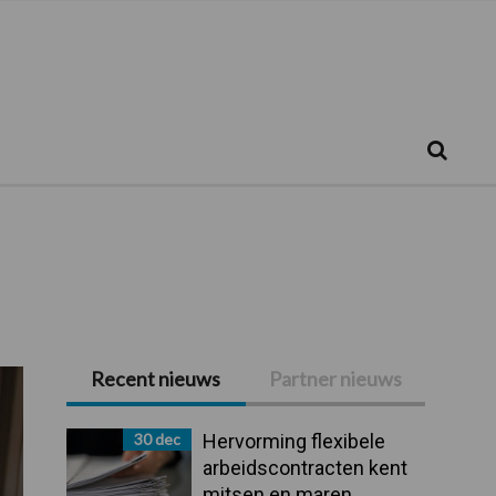
Zoeken...
Zoek
Recent nieuws
Partner nieuws
Primaire
Sidebar
30 dec
Hervorming flexibele
arbeidscontracten kent
mitsen en maren