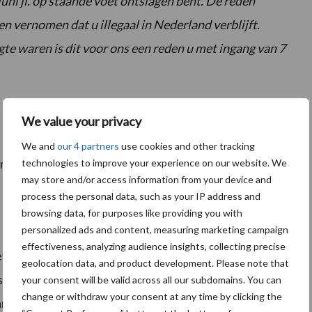
juni jl. op staande voet ontslagen bent. De reden
ben vernomen dat u illegaal in Nederland verblijft.
gte waren is dit voor ons een reden u met ingang van 7
We value your privacy
at het ontbreken van een tewerkstellingsvergunning
We and
our 4 partners
use cookies and other tracking
ingende reden oplevert voor ontslag op staande voet.
technologies to improve your experience on our website. We
may store and/or access information from your device and
.
process the personal data, such as your IP address and
browsing data, for purposes like providing you with
personalized ads and content, measuring marketing campaign
effectiveness, analyzing audience insights, collecting precise
onverwijld was verleend (7 juni-19 juli), zodat alleen
geolocation data, and product development. Please note that
tsgeldig ontslag op staande voet. Verder bevestigt het
your consent will be valid across all our subdomains. You can
change or withdraw your consent at any time by clicking the
ntonrechter dat het feit dat een schoonmaker, die al