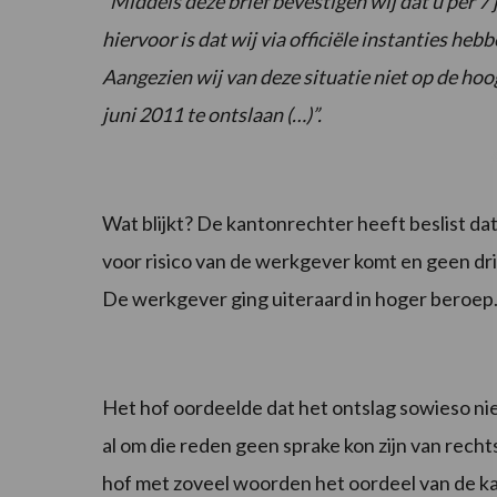
“Middels deze brief bevestigen wij dat u per 7 
hiervoor is dat wij via officiële instanties heb
Aangezien wij van deze situatie niet op de hoo
juni 2011 te ontslaan (…)”.
Wat blijkt? De kantonrechter heeft beslist d
voor risico van de werkgever komt en geen dr
De werkgever ging uiteraard in hoger beroep
Het hof oordeelde dat het ontslag sowieso niet 
al om die reden geen sprake kon zijn van rech
hof met zoveel woorden het oordeel van de ka