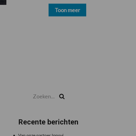
schoonmakers alsnog
betalen
Toon meer
Zoeken...
Zoek
Recente berichten
Van onze partner Innovi