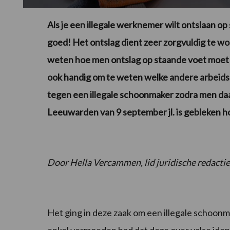
Als je een illegale werknemer wilt ontslaan o
goed! Het ontslag dient zeer zorgvuldig te w
weten hoe men ontslag op staande voet moet 
ook handig om te weten welke andere arbeid
tegen een illegale schoonmaker zodra men daa
Leeuwarden van 9 september jl. is gebleken hoe
Door Hella Vercammen, lid juridische redactie
Het ging in deze zaak om een illegale schoo
enkel vermoeden had dat deze over valse iden