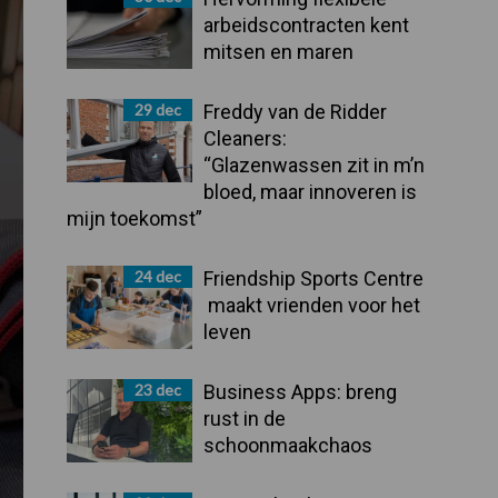
arbeidscontracten kent
mitsen en maren
29 dec
Freddy van de Ridder
Cleaners:
“Glazenwassen zit in m’n
bloed, maar innoveren is
mijn toekomst”
24 dec
Friendship Sports Centre
maakt vrienden voor het
leven
23 dec
Business Apps: breng
rust in de
schoonmaakchaos