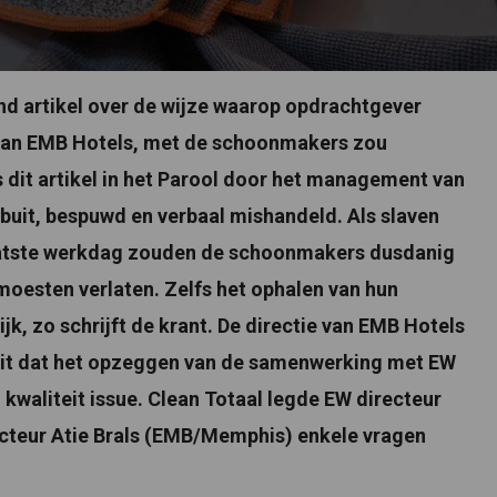
nd artikel over de wijze waarop opdrachtgever
van EMB Hotels, met de schoonmakers zou
it artikel in het Parool door het management van
buit, bespuwd en verbaal mishandeld. Als slaven
laatste werkdag zouden de schoonmakers dusdanig
 moesten verlaten. Zelfs het ophalen van hun
, zo schrijft de krant. De directie van EMB Hotels
uit dat het opzeggen van de samenwerking met EW
n kwaliteit issue. Clean Totaal legde EW directeur
cteur Atie Brals (EMB/Memphis) enkele vragen