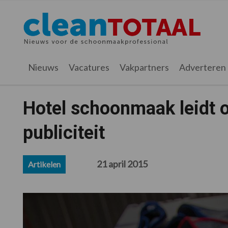
Spring
Door
Spring
Spring
naar
naar
naar
naar
Cleantotaal.nl
Het
de
de
de
de
hoofdnavigatie
hoofd
eerste
voettekst
laatste
inhoud
sidebar
nieuws
Nieuws
Vacatures
Vakpartners
Adverteren
voor
de
professionele
Hotel schoonmaak leidt 
schoonmaak
publiciteit
21 april 2015
Artikelen