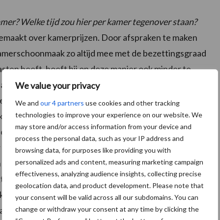
amer? Welke tijd zou hier per kamer tegenover staan?
emaakt over kamerprijzen. Door afspraken te maken
kamerschoonmaak zo altijd mee met de bezettingsgraad
sten heeft, hoeft hij op deze manier ook minder te
t maakt onderdeel uit van onze klantspecifieke
We value your privacy
d per kamer wordt gebaseerd op gemiddelde
We and
our 4 partners
use cookies and other tracking
mers afhankelijk van het type hotel. Hierbij maken
technologies to improve your experience on our website. We
may store and/or access information from your device and
onze dienstverlening in ruim 140 hotels. In de situatie
process the personal data, such as your IP address and
kamer. Onze medewerkers betalen wij in alle gevallen
browsing data, for purposes like providing you with
 Glazenwassersbedrijf.
personalized ads and content, measuring marketing campaign
effectiveness, analyzing audience insights, collecting precise
aakt over kamerprijzen. Het management van EW sprak
geolocation data, and product development. Please note that
ers zelf over 18 minuten per kamer. Naast een
your consent will be valid across all our subdomains. You can
rag voor de schoonmaak van algemene ruimtes. De
change or withdraw your consent at any time by clicking the