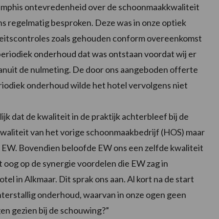
emphis ontevredenheid over de schoonmaakkwaliteit
ns regelmatig besproken. Deze was in onze optiek
iteitscontroles zoals gehouden conform overeenkomst
 periodiek onderhoud dat was ontstaan voordat wij er
vanuit de nulmeting. De door ons aangeboden offerte
riodiek onderhoud wilde het hotel vervolgens niet
k dat de kwaliteit in de praktijk achterbleef bij de
kwaliteit van het vorige schoonmaakbedrijf (HOS) maar
n EW. Bovendien beloofde EW ons een zelfde kwaliteit
 oog op de synergie voordelen die EW zag in
l in Alkmaar. Dit sprak ons aan. Al kort na de start
hterstallig onderhoud, waarvan in onze ogen geen
en gezien bij de schouwing?”