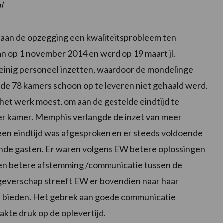
l
t aan de opzegging een kwaliteitsprobleem ten
an op 1 november 2014 en werd op 19 maart jl.
einig personeel inzetten, waardoor de mondelinge
 de 78 kamers schoon op te leveren niet gehaald werd.
et werk moest, om aan de gestelde eindtijd te
per kamer. Memphis verlangde de inzet van meer
een eindtijd was afgesproken en er steeds voldoende
de gasten. Er waren volgens EW betere oplossingen
een betere afstemming /communicatie tussen de
geverschap streeft EW er bovendien naar haar
e bieden. Het gebrek aan goede communicatie
te druk op de oplevertijd.