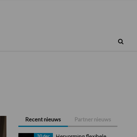
Zoeken...
Zoek
Recent nieuws
Partner nieuws
Primaire
Sidebar
30 dec
Hervorming flexibele