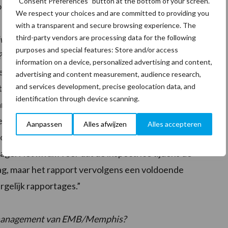
“Consent Preferences” button at the bottom of your screen.
 8,50 per kamer.
We respect your choices and are committed to providing you
with a transparent and secure browsing experience. The
third-party vendors are processing data for the following
iveau zijn tussen contractpartners gemaakt en op welke
purposes and special features: Store and/or access
?
information on a device, personalized advertising and content,
erd door eigen ter zake kundige EW inspecteurs.
advertising and content measurement, audience research,
and services development, precise geolocation data, and
ltijd aanwezig. Het management van Memphis ontving
identification through device scanning.
i met inhoud hiervan in.”
en eigen inspectrice van EW uitgevoerd. In de
Aanpassen
Alles afwijzen
Alles accepteren
omen dat bij achtereenvolgende onvoldoende scores
tage. Het kwam voor dat de inspectrice tijdens de
itzag, maar het rapport vervolgens een voldoende
gelijk rapportages.”
 management van EMB/Memphis?