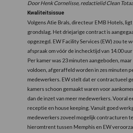
Door Henk Cornelisse, redactielid Clean Totaa
Kwaliteitsissue
Volgens Atie Brals, directeur EMB Hotels, lig
grondslag. Het driejarige contract is aangega
opgezegd. EW Facility Services (EW) zou te w
afspraak om vóór de inchecktijd van 14.00 uur
Per kamer was 23 minuten aangeboden, maar h
voldoen, afgeraffeld worden in zes minuten 
medewerkers. EW stelt dat er contractueel g
kamers schoon gemaakt waren voor aankomen
dan de inzet van meer medewerkers. Vooral 
receptie en house keeping. Vanuit goed werk
medewerkers zoveel mogelijk contracturen t
hieromtrent tussen Memphis en EW veroorzaak