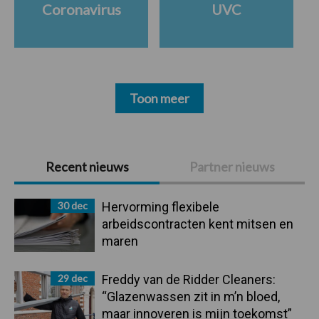
Coronavirus
UVC
Toon meer
Primaire
Recent nieuws
Partner nieuws
Sidebar
30 dec
Hervorming flexibele
arbeidscontracten kent mitsen en
maren
29 dec
Freddy van de Ridder Cleaners:
“Glazenwassen zit in m’n bloed,
maar innoveren is mijn toekomst”