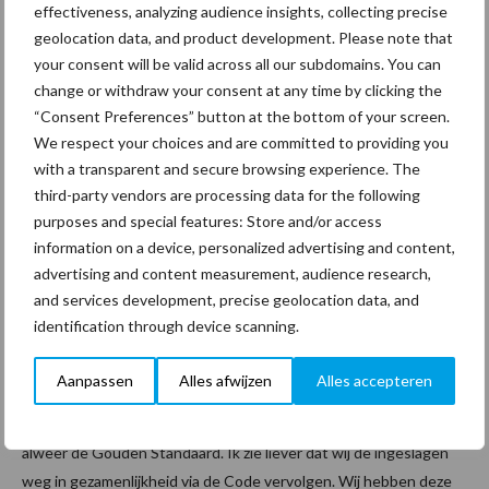
effectiveness, analyzing audience insights, collecting precise
Reactie OSB
geolocation data, and product development. Please note that
Rob Bongenaar, directeur van de werkgeversorganisatie OSB liet
your consent will be valid across all our subdomains. You can
zich ee
change or withdraw your consent at any time by clicking the
rst inhoudelijk door uw redacteur bijpraten over de inhoud van de
“Consent Preferences” button at the bottom of your screen.
Gouden Standaard en reageerde vervolgens: “Primair juich ik
We respect your choices and are committed to providing you
with a transparent and secure browsing experience. The
initiatieven tot verdergaande verbetering van de positie van de
third-party vendors are processing data for the following
schoonmaker toe. Het is ook daarom dat wij in een brede groep
purposes and special features: Store and/or access
de Code ondertekend hebben. De Code werkt inmiddels en
information on a device, personalized advertising and content,
werpt haar vruchten af. Ja, er gaan best dan wel eens wat zaken
advertising and content measurement, audience research,
niet geheel in overeenstemming met de Code, maar daar treedt
and services development, precise geolocation data, and
dan de Commissie Verantwoordelijk Marktgedrag juist met
identification through device scanning.
succes tegenop.
Het werkt uitermate verwarrend voor de opdrachtgevers dat er
Aanpassen
Alles afwijzen
Alles accepteren
na 3 maanden alweer een nieuw initiatief komt. Voor welk model
moeten ze nu kiezen? Ze zijn net gewend aan de Code en nu
alweer de Gouden Standaard. Ik zie liever dat wij de ingeslagen
weg in gezamenlijkheid via de Code vervolgen. Wij hebben deze