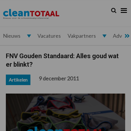
Spring
Door
Spring
Spring
naar
naar
naar
naar
Zoeken...
Zoek
Cleantotaal.nl
Het
de
de
de
de
hoofdnavigatie
hoofd
eerste
voettekst
laatste
inhoud
sidebar
nieuws
voor
Nieuws
Vacatures
Vakpartners
Advert
de
professionele
FNV Gouden Standaard: Alles goud wat
schoonmaak
er blinkt?
9 december 2011
Artikelen