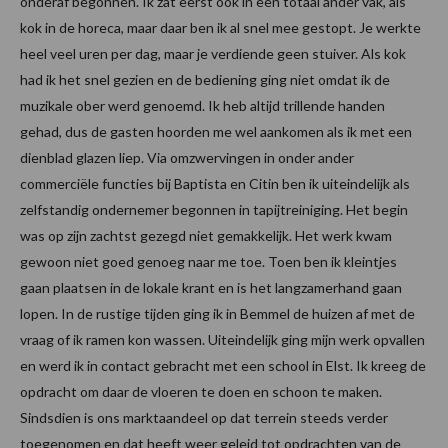
onderaf begonnen. Ik zat eerst ook in een totaal ander vak, als
kok in de horeca, maar daar ben ik al snel mee gestopt. Je werkte
heel veel uren per dag, maar je verdiende geen stuiver. Als kok
had ik het snel gezien en de bediening ging niet omdat ik de
muzikale ober werd genoemd. Ik heb altijd trillende handen
gehad, dus de gasten hoorden me wel aankomen als ik met een
dienblad glazen liep. Via omzwervingen in onder ander
commerciële functies bij Baptista en Citin ben ik uiteindelijk als
zelfstandig ondernemer begonnen in tapijtreiniging. Het begin
was op zijn zachtst gezegd niet gemakkelijk. Het werk kwam
gewoon niet goed genoeg naar me toe. Toen ben ik kleintjes
gaan plaatsen in de lokale krant en is het langzamerhand gaan
lopen. In de rustige tijden ging ik in Bemmel de huizen af met de
vraag of ik ramen kon wassen. Uiteindelijk ging mijn werk opvallen
en werd ik in contact gebracht met een school in Elst. Ik kreeg de
opdracht om daar de vloeren te doen en schoon te maken.
Sindsdien is ons marktaandeel op dat terrein steeds verder
toegenomen en dat heeft weer geleid tot opdrachten van de