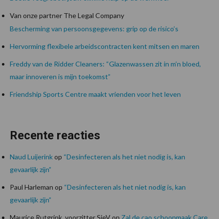
Van onze partner The Legal Company
Bescherming van persoonsgegevens: grip op de risico’s
Hervorming flexibele arbeidscontracten kent mitsen en maren
Freddy van de Ridder Cleaners: “Glazenwassen zit in m’n bloed,
maar innoveren is mijn toekomst”
Friendship Sports Centre maakt vrienden voor het leven
Recente reacties
Naud Luijerink
op
“Desinfecteren als het niet nodig is, kan
gevaarlijk zijn”
Paul Harleman
op
“Desinfecteren als het niet nodig is, kan
gevaarlijk zijn”
Maurice Rutgrink, voorzitter SieV
op
Zal de cao schoonmaak Care