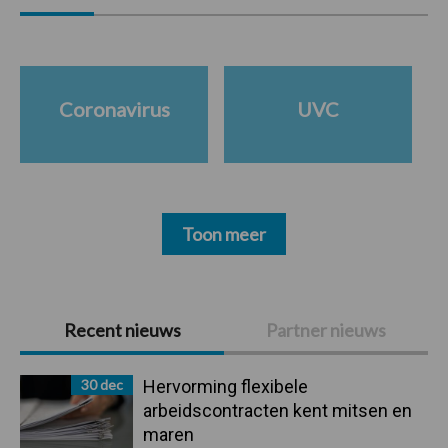
Coronavirus
UVC
Toon meer
Primaire
Recent nieuws
Partner nieuws
Sidebar
30 dec
Hervorming flexibele
arbeidscontracten kent mitsen en
maren