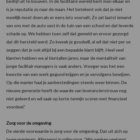
bedrijf uit te bouwen. In de facilitaire wereld kent men elkaar en
is je reputatie zo naar de maan. Het betekent ook dat je niet
moeilijk moet doen als er eens iets voorvalt. Zo zat laatst iemand
van ons met de auto vast in de tuin van een school en dat leverde
schade op. We hebben toen zelf dat gemeld en ervoor gezorgd
dat dit hersteld werd. Zo kweek je goodwill, al wil dat niet per se
zeggen dat je ook altijd bij een bepaalde klant blijft. Heel veel
klanten hebben we al tientallen jaren, maar de mentaliteit van
jonge facilitair managers is vaak anders. Vroeger was het een
kwestie van een werk gegund krijgen en je vervolgens bewijzen.
Op die manier haal je aanbestedingen steeds weer binnen. De
nieuwe generatie heeft de waarde van leverancierstrouw nog
niet geleerd en wil vaak op korte termijn scoren met financieel
voordeel.”
Zorg voor de omgeving
De vierde voorwaarde is zorg voor de omgeving. Dat uit zich op
twee manieren. Allereerst in milieuzorg. “We werken veel met