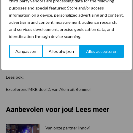
third-party vendors are processing data for the following
geen personeel te werven. Ze komen hier vanzelf via
purposes and special features: Store and/or access
medewerkers of via een stage. Vanzelfsprekend investeren we
information on a device, personalized advertising and content,
dan weer in onze nieuwe mensen om van hen vakkrachten te
advertising and content measurement, audience research,
maken waarvan onze klanten veel plezier hebben.”
and services development, precise geolocation data, and
identification through device scanning.
Aanpassen
Alles afwijzen
Alles accepteren
Reageren?
redactie@www.cleantotaal.nl
Lees ook:
Excellerend MKB deel 2: van Alem uit Bemmel
Aanbevolen voor jou! Lees meer
Van onze partner Innovi