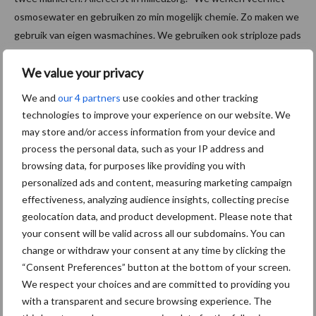
osmosewater en gebruiken zo min mogelijk chemie. Zo maken we
gebruik van eigen wasmachines. We gebruiken ook striploze pads
voor vloeronderhoud op scholen. Dat scheelt in zes weken tijd
We value your privacy
4500 liter stripper en 3000 liter wax. Goed voor het milieu, maar
ook voor de portemonnee, want zo besparen we €35.000,-. Ten
We and
our 4 partners
use cookies and other tracking
tweede is een bedrijf in de lokale en regionale gemeenschap
technologies to improve your experience on our website. We
geworteld. Dankzij mensen uit die gemeenschap kun je bestaan.
may store and/or access information from your device and
Dat betekent dus dat je ook iets terug moet doen We
process the personal data, such as your IP address and
ondersteunen bijvoorbeeld de lokale fanfare, maar ook een
browsing data, for purposes like providing you with
gehandicaptenorganisatie en vele andere goede doelen. Soms in
personalized ads and content, measuring marketing campaign
effectiveness, analyzing audience insights, collecting precise
geld, zoals het inrichten van een speelplaats bij een school of het
geolocation data, and product development. Please note that
aankopen van een leermethode, maar ook in natura. Zo maken wij
your consent will be valid across all our subdomains. You can
bijvoorbeeld het Ronald McDonaldhuis in Arnhem kosteloos
change or withdraw your consent at any time by clicking the
schoon. Soms blijven we dichter bij huis en ondersteunen we een
“Consent Preferences” button at the bottom of your screen.
medewerker of diens vereniging, bijvoorbeeld met
We respect your choices and are committed to providing you
paardendekens. Dat onze naam op al deze manieren onder de
with a transparent and secure browsing experience. The
aandacht blijft, pakt positief voor ons uit. Wij hoeven bijvoorbeeld