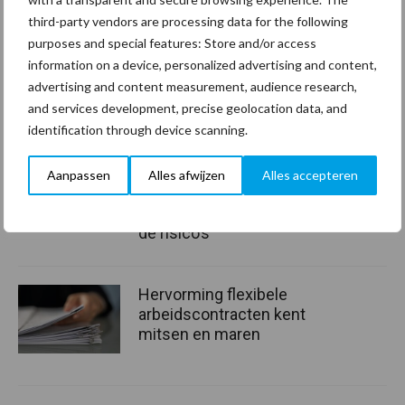
third-party vendors are processing data for the following
Van onze partner Innovi
purposes and special features: Store and/or access
Beetle veegrobot: jouw
slimme hulp op de
information on a device, personalized advertising and content,
werkvloer
advertising and content measurement, audience research,
and services development, precise geolocation data, and
identification through device scanning.
Van onze partner The Legal
Company
Aanpassen
Alles afwijzen
Alles accepteren
Bescherming van
persoonsgegevens: grip op
de risico’s
Hervorming flexibele
arbeidscontracten kent
mitsen en maren