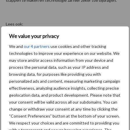
stappen te maken en technologie zal hier zeker toe bijdragen.”
Lees ook:
We value your privacy
Diversey Care opent nieuw R&D laboratorium in Utrecht
We and
our 4 partners
use cookies and other tracking
Nieuwe producten Diversey op ISSA/INTERCLEAN
technologies to improve your experience on our website. We
may store and/or access information from your device and
process the personal data, such as your IP address and
www.diversey.com
browsing data, for purposes like providing you with
personalized ads and content, measuring marketing campaign
effectiveness, analyzing audience insights, collecting precise
geolocation data, and product development. Please note that
your consent will be valid across all our subdomains. You can
change or withdraw your consent at any time by clicking the
“Consent Preferences” button at the bottom of your screen.
Aanbevolen voor jou! Lees meer
We respect your choices and are committed to providing you
with a transparent and secure browsing experience. The