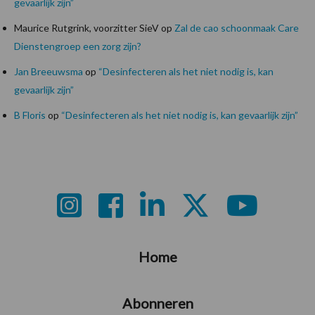
gevaarlijk zijn”
Maurice Rutgrink, voorzitter SieV
op
Zal de cao schoonmaak Care
Dienstengroep een zorg zijn?
Jan Breeuwsma
op
“Desinfecteren als het niet nodig is, kan
gevaarlijk zijn”
B Floris
op
“Desinfecteren als het niet nodig is, kan gevaarlijk zijn”
Footer
Home
Abonneren