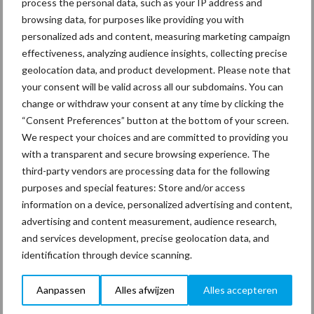
process the personal data, such as your IP address and
zich volledig voor inzetten en zijn betrouwbare adviseurs voor
browsing data, for purposes like providing you with
hun afnemers. Zij luisteren echt naar de klant en zullen naast de
personalized ads and content, measuring marketing campaign
degelijkheid van onze machines ook de kosten gedurende de hele
effectiveness, analyzing audience insights, collecting precise
levenscyclus benoemen. Het is dan aan de klant om te kiezen of
geolocation data, and product development. Please note that
hij in twintig jaar tijd twee goedkope machines van een ander
your consent will be valid across all our subdomains. You can
merk wil verslijten of eentje van ons. De hogere investering
change or withdraw your consent at any time by clicking the
verdient zich op termijn terug, ook door weinig storingen. De
“Consent Preferences” button at the bottom of your screen.
minder goede groothandels kiezen niet voor een beperkt
We respect your choices and are committed to providing you
with a transparent and secure browsing experience. The
assortiment en hebben een ‘u vraagt en wij draaien-mentaliteit’.
third-party vendors are processing data for the following
Ze leveren alleen wat de klant vraagt. Vanzelfsprekend proberen
purposes and special features: Store and/or access
we wel die groothandels aan ons te binden die bij onze kwaliteit
information on a device, personalized advertising and content,
passen, maar daarin slagen we nog niet helemaal.”
advertising and content measurement, audience research,
and services development, precise geolocation data, and
www.dibo.nl
identification through device scanning.
Aanbevolen voor jou! Lees meer
Aanpassen
Alles afwijzen
Alles accepteren