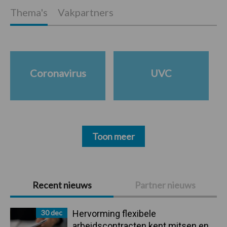
Thema's
Vakpartners
Coronavirus
UVC
Toon meer
Primaire
Recent nieuws
Partner nieuws
Sidebar
30 dec
Hervorming flexibele
arbeidscontracten kent mitsen en