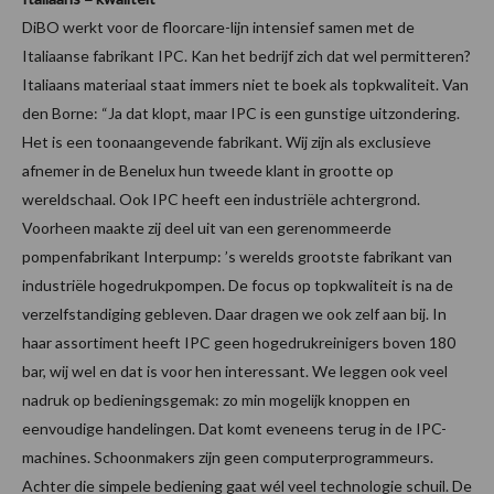
DiBO werkt voor de floorcare-lijn intensief samen met de
Italiaanse fabrikant IPC. Kan het bedrijf zich dat wel permitteren?
Italiaans materiaal staat immers niet te boek als topkwaliteit. Van
den Borne: “Ja dat klopt, maar IPC is een gunstige uitzondering.
Het is een toonaangevende fabrikant. Wij zijn als exclusieve
afnemer in de Benelux hun tweede klant in grootte op
wereldschaal. Ook IPC heeft een industriële achtergrond.
Voorheen maakte zij deel uit van een gerenommeerde
pompenfabrikant Interpump: ’s werelds grootste fabrikant van
industriële hogedrukpompen. De focus op topkwaliteit is na de
verzelfstandiging gebleven. Daar dragen we ook zelf aan bij. In
haar assortiment heeft IPC geen hogedrukreinigers boven 180
bar, wij wel en dat is voor hen interessant. We leggen ook veel
nadruk op bedieningsgemak: zo min mogelijk knoppen en
eenvoudige handelingen. Dat komt eveneens terug in de IPC-
machines. Schoonmakers zijn geen computerprogrammeurs.
Achter die simpele bediening gaat wél veel technologie schuil. De