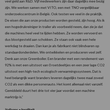
veel geld aan R&D. Vijf medewerkers zijn daar dagelijks mee bezig
zijn. We werken samen met VITO, een met TNO vergelijkbaar
onderzoekscentrum in België. Ook testen we veel in de praktijk.
De eisen die aan onze producten worden gesteld, zijn hoog. Als ik
een hogedrukreiniger in trailer als voorbeeld neem, dan zie je dat
die machines heel veel te lijden hebben. Ze worden vervoerd en
dus blootgesteld aan schokken. Ze staan ook vaak een hele
werkdag te draaien. Dan kan je als fabrikant niet blindvaren op
standaardonderdelen. We ontwikkelen en produceren veel zelf.
Denk aan onze Greenboiler. Een brander met een rendement van
92% is met een uitstoot van 0 roetdeeltjes en een zeer lage CO2
uitstoot een high-tech ecologisch verwarmingssysteem. Dat is
heel belangrijk want branders leveren dagelijks twee maal zoveel
CO2 als een dikke personenauto. Het komt allemaal niet vanzelf.
Gemiddeld duurt het drie tot vier jaar voordat een machine
marktrijp is.”
Italiaans = kwaliteit