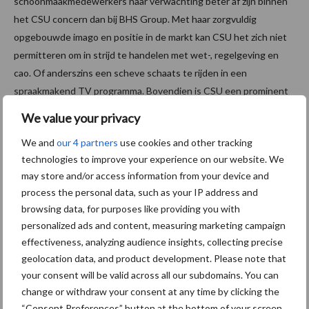
schoonmaakmedewerkers naar verwachting beter af zijn binnen
het CSU concern dan bij BHS Group. Met haar zorgvuldig
opgebouwde imago en positie in de markt kan CSU het zich niet
permitteren om in strijd te handelen met wet-, regelgeving en
cao. Of anderszins een scheve schaats te rijden in een
spraakmakend TV programma. Bovendien is CSU een prominent
OSB Keurmerkhouder en Code ondertekenaar. Dit in
We value your privacy
tegenstelling tot BHS Group. Genoeg werk dus voor van Hoof en
We and
our 4 partners
use cookies and other tracking
de zijnen om deze perfect match van kennis en kunde tot het
technologies to improve your experience on our website. We
gewenste succes te maken.
may store and/or access information from your device and
process the personal data, such as your IP address and
browsing data, for purposes like providing you with
Op de foto v.l.n.r.: Robert Goudappel, Directeur CSU Hotel
personalized ads and content, measuring marketing campaign
Services/ Ward Kolman, Businessunit Directeur CSU Zuid/ John
effectiveness, analyzing audience insights, collecting precise
van Keulen, Commercieel Directeur BHS Group, Ron Schoonaard,
geolocation data, and product development. Please note that
Algemeen Directeur BHS Group/ John van Hoof, voorzitter Raad
your consent will be valid across all our subdomains. You can
van Bestuur CSU/ Rob Fortuin, Financieel Directeur CSU.
change or withdraw your consent at any time by clicking the
“Consent Preferences” button at the bottom of your screen.