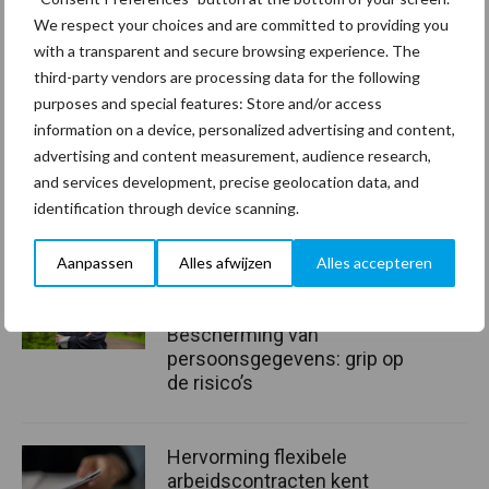
We respect your choices and are committed to providing you
with a transparent and secure browsing experience. The
Aanbevolen voor jou! Lees meer
third-party vendors are processing data for the following
purposes and special features: Store and/or access
information on a device, personalized advertising and content,
Van onze partner Innovi
Beetle veegrobot: jouw
advertising and content measurement, audience research,
slimme hulp op de
and services development, precise geolocation data, and
werkvloer
identification through device scanning.
Aanpassen
Alles afwijzen
Alles accepteren
Van onze partner The Legal
Company
Bescherming van
persoonsgegevens: grip op
de risico’s
Hervorming flexibele
arbeidscontracten kent