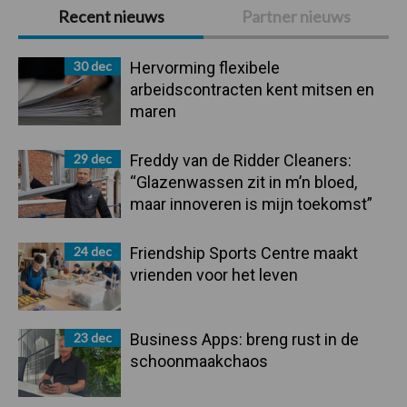
Primaire
Recent nieuws
Partner nieuws
Sidebar
30 dec
Hervorming flexibele
arbeidscontracten kent mitsen en
maren
29 dec
Freddy van de Ridder Cleaners:
“Glazenwassen zit in m’n bloed,
maar innoveren is mijn toekomst”
24 dec
Friendship Sports Centre maakt
vrienden voor het leven
23 dec
Business Apps: breng rust in de
schoonmaakchaos