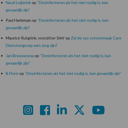
Naud Luijerink
op
“Desinfecteren als het niet nodig is, kan
gevaarlijk zijn”
Paul Harleman
op
“Desinfecteren als het niet nodig is, kan
gevaarlijk zijn”
Maurice Rutgrink, voorzitter SieV
op
Zal de cao schoonmaak Care
Dienstengroep een zorg zijn?
Jan Breeuwsma
op
“Desinfecteren als het niet nodig is, kan
gevaarlijk zijn”
B Floris
op
“Desinfecteren als het niet nodig is, kan gevaarlijk zijn”
Footer