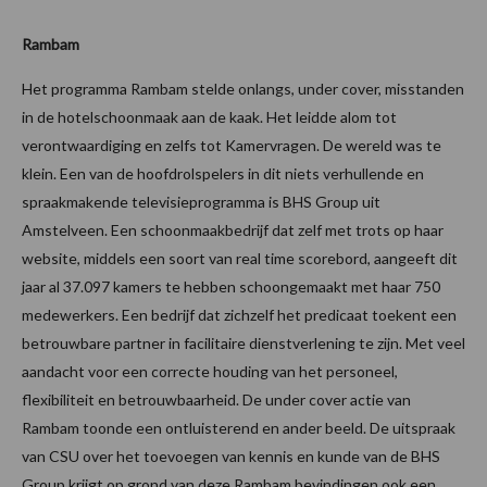
Rambam
Het programma Rambam stelde onlangs, under cover, misstanden
in de hotelschoonmaak aan de kaak. Het leidde alom tot
verontwaardiging en zelfs tot Kamervragen. De wereld was te
klein. Een van de hoofdrolspelers in dit niets verhullende en
spraakmakende televisieprogramma is BHS Group uit
Amstelveen. Een schoonmaakbedrijf dat zelf met trots op haar
website, middels een soort van real time scorebord, aangeeft dit
jaar al 37.097 kamers te hebben schoongemaakt met haar 750
medewerkers. Een bedrijf dat zichzelf het predicaat toekent een
betrouwbare partner in facilitaire dienstverlening te zijn. Met veel
aandacht voor een correcte houding van het personeel,
flexibiliteit en betrouwbaarheid. De under cover actie van
Rambam toonde een ontluisterend en ander beeld. De uitspraak
van CSU over het toevoegen van kennis en kunde van de BHS
Group krijgt op grond van deze Rambam bevindingen ook een