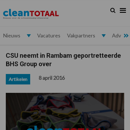
Spring
Door
Spring
Spring
naar
naar
naar
naar
Zoeken...
Zoek
Cleantotaal.nl
Het
de
de
de
de
hoofdnavigatie
hoofd
eerste
voettekst
laatste
inhoud
sidebar
nieuws
voor
Nieuws
Vacatures
Vakpartners
Advert
de
professionele
CSU neemt in Rambam geportretteerde
schoonmaak
BHS Group over
8 april 2016
Artikelen