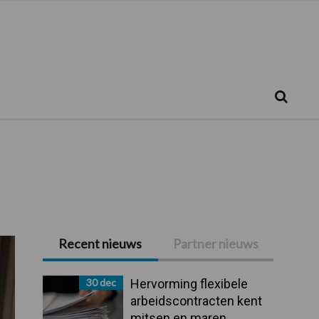
Zoeken...
Zoek
Recent nieuws
Partner nieuws
Primaire
Sidebar
30 dec
Hervorming flexibele
arbeidscontracten kent
mitsen en maren