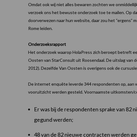
Omdat ook wij niet alles bewaren zochten we onmiddellij
verzoek ons het bewuste onderzoek toe te mailen. Op 
doorverwezen naar hun website, daar zou het “ergens” mo
Rome leiden.
Onderzoeksrapport
Het onderzoek waarop HolaPress zich beroept betreft een
Oosten van StarConsult uit Roosendaal. De uitslag van de
2012). Dezelfde Van Oosten is overigens ook de cursusl
De internet enquête leverde 344 respondenten op, aan w
vooruitzicht werden gesteld. Voornaamste uitkomsten/conc
Er was bij de respondenten sprake van 82 n
gegund werden;
48 van de 82 nieuwe contracten werden ge