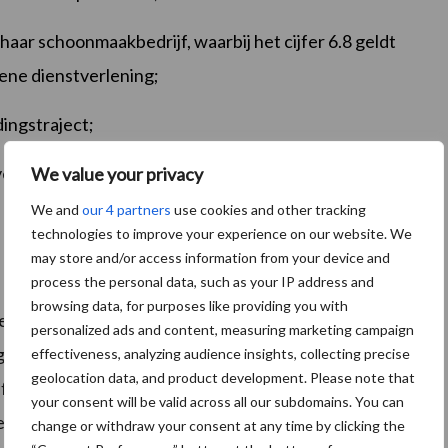
aar schoonmaakbedrijf, waarbij het cijfer 6.8 geldt
mene dienstverlening;
ingstraject;
 prijsspiraal te doorbreken.
We value your privacy
We and
our 4 partners
use cookies and other tracking
technologies to improve your experience on our website. We
may store and/or access information from your device and
process the personal data, such as your IP address and
browsing data, for purposes like providing you with
 de conclusie dat er veel te veel betaald wordt voor
personalized ads and content, measuring marketing campaign
 geleverd wordt die afgesproken is? Immers aan de
effectiveness, analyzing audience insights, collecting precise
geolocation data, and product development. Please note that
 afspraken ten aanzien van frequenties/contractvorm
your consent will be valid across all our subdomains. You can
ken te bedenken. Wij vroegen het aan een aantal
change or withdraw your consent at any time by clicking the