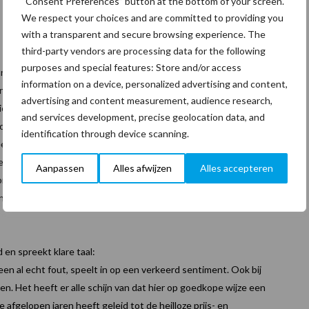
“Consent Preferences” button at the bottom of your screen.
We respect your choices and are committed to providing you
with a transparent and secure browsing experience. The
third-party vendors are processing data for the following
purposes and special features: Store and/or access
ss Congresbureau) vindt dat je zelfs bij laagste prijs nog teveel
information on a device, personalized advertising and content,
ir en gebouwbeheer een enquête over de schoonmaak gehouden. De
advertising and content measurement, audience research,
iceerd in het weekblad. Hierin zijn een aantal zaken geconstateerd
and services development, precise geolocation data, and
k daar bekend zijn. Anders ga je niet over naar een bad list van
identification through device scanning.
eel volgen. Op de cursus wordt uiteraard ingegaan op de Code. Een
lige te zijn, dus nogmaals, lees het in de context. Met de laagste
Aanpassen
Alles afwijzen
Alles accepteren
onomische voor mij is. Met dat in het achterhoofd is de cursus
tten om schoonmaakmanagement handen en voeten te geven.”
 en spreekt klare taal:
een al echt fout, speelt in op een verkeerd sentiment. Ook bij
. Het heeft er alle schijn van dat hier op goedkope wijze een
afgelopen jaren heeft geleid tot de heilloze prijs- en