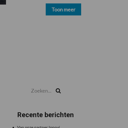
schoonmakers alsnog
betalen
Toon meer
Zoeken...
Zoek
Recente berichten
Van onze partner Innovi