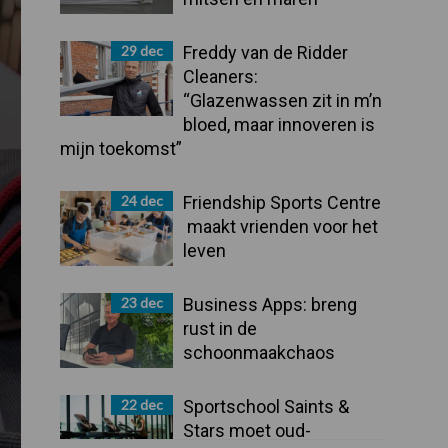
29 dec
Freddy van de Ridder
Cleaners:
“Glazenwassen zit in m’n
bloed, maar innoveren is
mijn toekomst”
24 dec
Friendship Sports Centre
maakt vrienden voor het
leven
23 dec
Business Apps: breng
rust in de
schoonmaakchaos
22 dec
Sportschool Saints &
Stars moet oud-