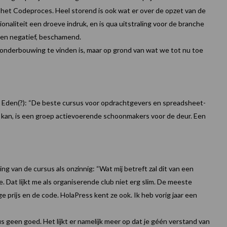
en het Codeproces. Heel storend is ook wat er over de opzet van de
onaliteit een droeve indruk, en is qua uitstraling voor de branche
ken negatief, beschamend.
 onderbouwing te vinden is, maar op grond van wat we tot nu toe
n Eden(?):
“De beste cursus voor opdrachtgevers en spreadsheet-
an, is een groep actievoerende schoonmakers voor de deur. Een
g van de cursus als onzinnig: “Wat mij betreft zal dit van een
. Dat lijkt me als organiserende club niet erg slim. De meeste
prijs en de code. HolaPress kent ze ook. Ik heb vorig jaar een
s geen goed. Het lijkt er namelijk meer op dat je géén verstand van