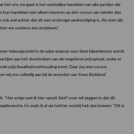
r het ons om gaat is het werkelijke handelen van alle partijen die
n hun handelen niet alleen baseren op één cursus van minder dan
 ook wel achter dat dit een onzinnige aankondiging is.
Als men zijn
bben we sowieso een probleem.”
 zeer teleurgesteld in de wijze waarop voor deze bijeenkomst wordt
rtijen aan het doorbreken van de negatieve prijsspiraal, zodat er
oede prijs/kwaliteitsverhouding komt. Daar zou een cursus
wij ons volledig aan bij de woorden van Kees Blokland.”
k: “Het enige wat ik hier vanuit SieV! over wil zeggen is dat dit
akbranche. En zoals ik al via twitter voorbij heb zien komen: “Dit is