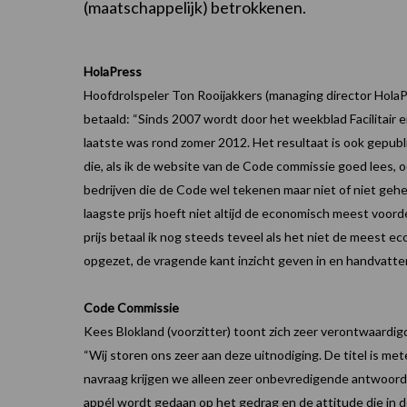
(maatschappelijk) betrokkenen.
HolaPress
Hoofdrolspeler Ton Rooijakkers (managing director HolaPre
betaald: “Sinds 2007 wordt door het weekblad Facilita
laatste was rond zomer 2012. Het resultaat is ook gepubl
die, als ik de website van de Code commissie goed lees, oo
bedrijven die de Code wel tekenen maar niet of niet geh
laagste prijs hoeft niet altijd de economisch meest voorde
prijs betaal ik nog steeds teveel als het niet de meest ec
opgezet, de vragende kant inzicht geven in en handva
Code Commissie
Kees Blokland (voorzitter) toont zich zeer verontwaardigd
“Wij storen ons zeer aan deze uitnodiging. De titel is met
navraag krijgen we alleen zeer onbevredigende antwoorden
appél wordt gedaan op het gedrag en de attitude die in de 