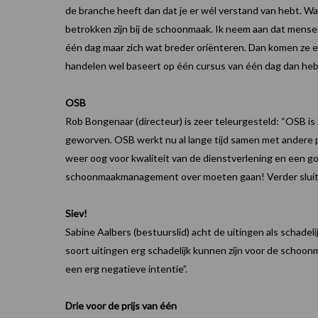
de branche heeft dan dat je er wél verstand van hebt. Waa
betrokken zijn bij de schoonmaak. Ik neem aan dat mense
één dag maar zich wat breder oriënteren. Dan komen ze er
handelen wel baseert op één cursus van één dag dan he
OSB
Rob Bongenaar (directeur) is zeer teleurgesteld: “OSB is
geworven. OSB werkt nu al lange tijd samen met andere pa
weer oog voor kwaliteit van de dienstverlening en een g
schoonmaakmanagement over moeten gaan! Verder sluiten 
Siev!
Sabine Aalbers (bestuurslid) acht de uitingen als schadelij
soort uitingen erg schadelijk kunnen zijn voor de schoonma
een erg negatieve intentie”.
Drie voor de prijs van één