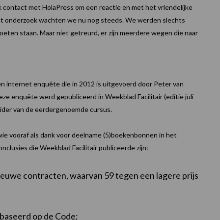
k contact met HolaPress om een reactie en met het vriendelijke
dat onderzoek wachten we nu nog steeds. We werden slechts
eten staan. Maar niet getreurd, er zijn meerdere wegen die naar
 internet enquête die in 2012 is uitgevoerd door Peter van
ze enquête werd gepubliceerd in Weekblad Facilitair (editie juli
eider van de eerdergenoemde cursus.
ie vooraf als dank voor deelname (5)boekenbonnen in het
lusies die Weekblad Facilitair publiceerde zijn:
ieuwe contracten, waarvan 59 tegen een lagere prijs
baseerd op de Code;