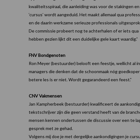
kwaliteitsspiraal, die aanleiding was voor de stakingen 
‘cursus’ wordt aangeduid. Het maakt allemaal qua professi
en de daarin werkzame serieuze professionals uitgespro
De commissie probeert nog te achterhalen of er iets qua
hebben gezien lijkt dit een duidelijke gele kaart waardig.”
FNV Bondgenoten
Ron Meyer (bestuurder) belooft een feestje, wellicht al i
managers die denken dat de schoonmaak nóg goedkoper k
betere les is er niet. Wordt gegarandeerd een feest.”
CNV Vakmensen
Jan Kampherbeek (bestuurder) kwalificeert de aankondigin
tekstschrijver zijn die geen verstand heeft van de branche
mensen kennen ondertussen de discussie over een te lage 
gesprek met ze gehad.
Volgens mij doe je met dergelijke aankondigingen je cursu