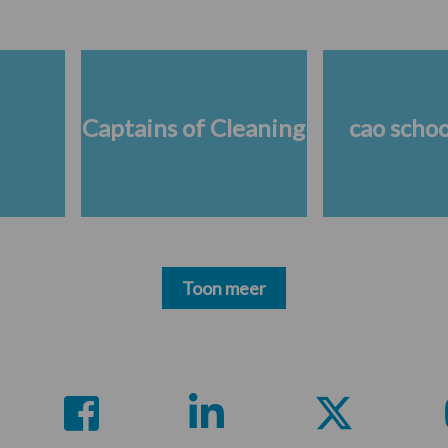
Captains of Cleaning
cao scho
Toon meer