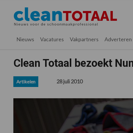
Spring
Door
Spring
Spring
naar
naar
naar
naar
Cleantotaal.nl
Het
de
de
de
de
hoofdnavigatie
hoofd
eerste
voettekst
laatste
inhoud
sidebar
nieuws
Nieuws
Vacatures
Vakpartners
Adverteren
voor
de
professionele
Clean Totaal bezoekt Num
schoonmaak
28 juli 2010
Artikelen