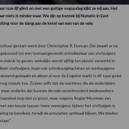
r roze lijf glimt en met een guitige oogopslag kijkt ze mij aan. Het
r niets is minder waar. We zijn op bezoek bij Numatic in East
ting voor de slang aan de ketel van een van de vele
en schuur gestart werd door Christopher R. Duncan. Die zwaait er na
 uitgebouwd tot een toonaangevende ontwikkelaar van stofzuigers
n indruk te geven: wekelijks wordt vijftig ton plastic verwerkt in
alleen stofzuigers, maar ook schrobzuigmachines en werkwagens.
eduizend gemaakt en alleen al voor de Engelse markt is dit type goed
 nog steeds toe. Zozeer zelfs dat de machines die de onderdelen
, maar ondanks dat kunnen de ruim zevenhonderd medewerkers
rktaandeel nog niet zo groot, maar volgens Rogier Moorman van
met een keuze tussen twee vermogens tijdens het stofzuigen is
ing te bereiken, terwijl de prestaties optimaal blijven. We bieden
staat.“