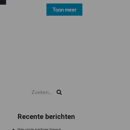
schoonmakers alsnog
betalen
Toon meer
Zoeken...
Zoek
Recente berichten
Van onze partner Innovi