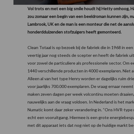
Vol trots en met een big smile houdt hij Hetty omhoog, Haa
zou zomaar een begin van een beeldroman kunnen zijn, maa
Lambrook, UK en de man is een monteur die net de aanslui
honderdduizenden stofzuigers heeft gemonteerd.
Clean Totaal is op bezoek bij de fabriek die in 1968 in e
veertig jaar nog steeds de scepter en heeft de fabriek
voor zowel de particuliere als professionele sector. Om ee
1440 verschillende producten in 4000 exemplaren. Niet 
Alleen al van het type Henry worden er dagelijks ruim dri
voor jaarlijks 700.000 exemplaren. De vraag ernaar neemt
maken zeven dagen per week volcontinu moeten draaien
nauwelijks aan de vraag voldoen. In Nederland is het ma
Numatic komt daar zeker verandering in. “Ons HVR-type 
echt een vooruitgang. Hiermee is een grote energiebespar
met dit apparaat iets dat nog niet op de huidige markt be