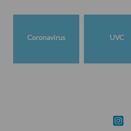
Coronavirus
UVC
Footer