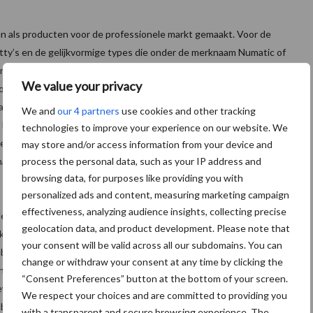
 als producten voor de professionele markt gemaakt. Voor de
etty’s en de gelijkvormige types die onder de merknaam Numatic of
, maar voor de rest zijn de machines identiek. Bijzonder is dat
We value your privacy
komt doordat in de fabriek volgens het Japanse kanban-systeem
ze nodig zijn bij de werkstations komen, is omschakeling van
We and
our 4 partners
use cookies and other tracking
 lege lopende band tussen de batches volstaat. In principe kan
technologies to improve your experience on our website. We
e machines. Natuurlijk is de verkoopprijs dan wel hoger. Hoeveel
may store and/or access information from your device and
process the personal data, such as your IP address and
machine.
browsing data, for purposes like providing you with
personalized ads and content, measuring marketing campaign
effectiveness, analyzing audience insights, collecting precise
n en bekabeling zelf. Andere zaken zoals schakelaars, elektronica,
geolocation data, and product development. Please note that
t de fabriek in principe dichtbij huis in de regio Somerset. Het
your consent will be valid across all our subdomains. You can
 gebaseerd op een goede onderlinge en prijs en kwaliteitsverhouding
change or withdraw your consent at any time by clicking the
ondstukken worden nu nog in China gemaakt, maar ook daaraan komt
“Consent Preferences” button at the bottom of your screen.
eworden dat het goedkoper is om deze dichtbij huis te laten
We respect your choices and are committed to providing you
 beter te organiseren.
with a transparent and secure browsing experience. The