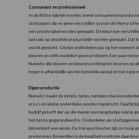
Consument en professioneel
In de Britse fabriek worden zowel consumentenproducten
stofzuigers zijn er geen verschillen tussen de Henry’s/H
een private label worden gemaakt. De kleur kan verschillen
specials op dezelfde productielijn worden gemaakt. Dat 
wordt gewerkt. Omdat onderdelen pas op het moment dat 
kleuren en zelfs modellen geen probleem. Een paar meter
Numatic alle kleuren en kleurencombinaties leveren op all
hoger is afhankelijk van het bestelde aantal en het type 
Eigen productie
Numatic maakt de ketels, tanks, metalen chassisonderdele
accu’s en kleine onderdelen worden ingekocht. Daarbij kijk
bedrijf gelooft dat op die manier een langdurige relatie
het beste gegarandeerd is. Onderdelen als stofzuigerm
binnenkort een einde. De transportkosten zijn zo hoog g
produceren. Bovendien is de kwaliteitscontrole daardoor