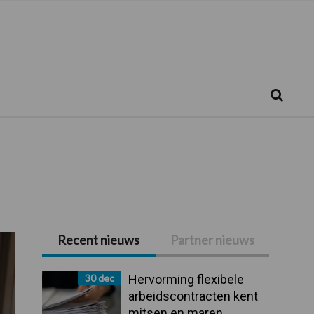
Zoeken...
Zoek
Recent nieuws
Partner nieuws
Primaire
Sidebar
30 dec
Hervorming flexibele
arbeidscontracten kent
mitsen en maren