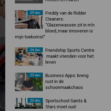
29 dec
Freddy van de Ridder
Cleaners:
“Glazenwassen zit in m’n
bloed, maar innoveren is
mijn toekomst”
24 dec
Friendship Sports Centre
maakt vrienden voor het
leven
23 dec
Business Apps: breng
rust in de
schoonmaakchaos
22 dec
Sportschool Saints &
Stars moet oud-