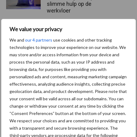
slimme hulp op de
werkvloer
We value your privacy
Van onze partner The Legal
We and
our 4 partners
use cookies and other tracking
Company
Bescherming van
technologies to improve your experience on our website. We
persoonsgegevens: grip op
may store and/or access information from your device and
de risico’s
process the personal data, such as your IP address and
browsing data, for purposes like providing you with
personalized ads and content, measuring marketing campaign
Hervorming flexibele
effectiveness, analyzing audience insights, collecting precise
arbeidscontracten kent
geolocation data, and product development. Please note that
mitsen en maren
your consent will be valid across all our subdomains. You can
change or withdraw your consent at any time by clicking the
“Consent Preferences” button at the bottom of your screen.
We respect your choices and are committed to providing you
Thema's
Vakpartners
with a transparent and secure browsing experience. The
third-party vendors are processing data for the following