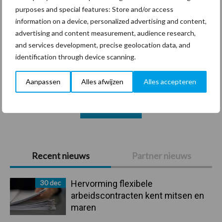
purposes and special features: Store and/or access
information on a device, personalized advertising and content,
advertising and content measurement, audience research,
Coronavirus
UVC
and services development, precise geolocation data, and
identification through device scanning.
Aanpassen
Alles afwijzen
Alles accepteren
Toon meer
Primaire
Recent nieuws
Partner nieuws
Sidebar
30 dec
Hervorming flexibele
arbeidscontracten kent mitsen en
maren