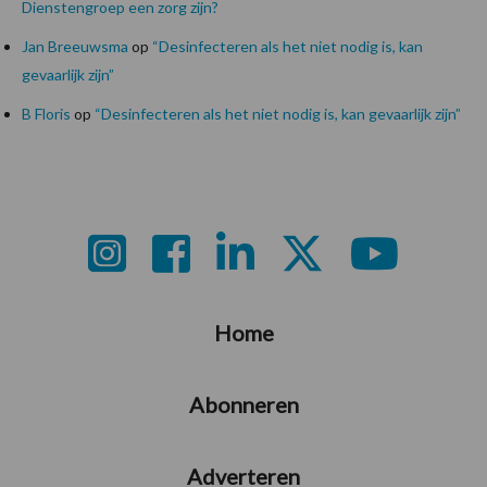
Dienstengroep een zorg zijn?
Jan Breeuwsma
op
“Desinfecteren als het niet nodig is, kan
gevaarlijk zijn”
B Floris
op
“Desinfecteren als het niet nodig is, kan gevaarlijk zijn”
Footer
Home
Abonneren
Adverteren