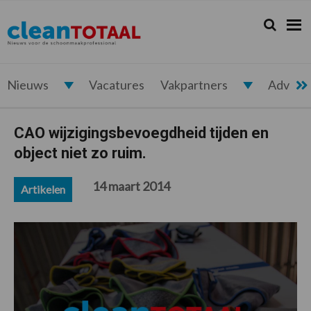
Spring
Door
Spring
Spring
naar
naar
naar
naar
Zoeken...
Zoek
Cleantotaal.nl
Het
de
de
de
de
hoofdnavigatie
hoofd
eerste
voettekst
laatste
inhoud
sidebar
nieuws
voor
Nieuws
Vacatures
Vakpartners
Advert
de
professionele
CAO wijzigingsbevoegdheid tijden en
schoonmaak
object niet zo ruim.
14 maart 2014
Artikelen