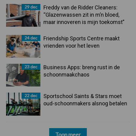
29 dec
Freddy van de Ridder Cleaners:
“Glazenwassen zit in m’n bloed,
maar innoveren is mijn toekomst”
24 dec
Friendship Sports Centre maakt
vrienden voor het leven
23 dec
Business Apps: breng rust in de
schoonmaakchaos
22 dec
Sportschool Saints & Stars moet
oud-schoonmakers alsnog betalen
Toon meer