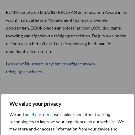
ECMR sleepte op ISSA/INTERCLEAN de Innovation Award in de
wacht in de categorie Management/training & overige
oplossingen. ECMR biedt een oplossing voor 100% duurzame
recycling van afgedankte reinigingsmachines. De jury was onder
de indruk van het initiatief dat de oplossing biedt aan de
onderkant van de keten.
Lees ook: Duurzaam recyclen van afgeschreven
reinigingsmachines
www.ecmr.nu
We value your privacy
We and
our 4 partners
use cookies and other tracking
Aanbevolen voor jou! Lees meer
technologies to improve your experience on our website. We
may store and/or access information from your device and