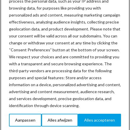
process the personal data, such as your IP address and
Van onze partner Innovi
browsing data, for purposes like providing you with
Beetle veegrobot: jouw
personalized ads and content, measuring marketing campaign
slimme hulp op de
effectiveness, analyzing audience insights, collecting precise
werkvloer
geolocation data, and product development. Please note that
your consent will be valid across all our subdomains. You can
change or withdraw your consent at any time by clicking the
Van onze partner The Legal
“Consent Preferences” button at the bottom of your screen.
Company
We respect your choices and are committed to providing you
Bescherming van
with a transparent and secure browsing experience. The
persoonsgegevens: grip op
third-party vendors are processing data for the following
de risico’s
purposes and special features: Store and/or access
information on a device, personalized advertising and content,
Hervorming flexibele
advertising and content measurement, audience research,
arbeidscontracten kent
and services development, precise geolocation data, and
mitsen en maren
identification through device scanning.
Aanpassen
Alles afwijzen
Alles accepteren