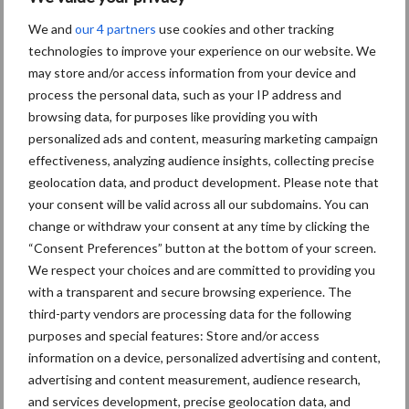
We and
our 4 partners
use cookies and other tracking
Je leest
hier
meer actueel nieuws van Clean Totaal.
technologies to improve your experience on our website. We
may store and/or access information from your device and
Tekst: Henk Cornelisse
process the personal data, such as your IP address and
Aanbevolen voor jou! Lees meer
browsing data, for purposes like providing you with
personalized ads and content, measuring marketing campaign
actueel
effectiveness, analyzing audience insights, collecting precise
geolocation data, and product development. Please note that
Van onze partner The Legal
your consent will be valid across all our subdomains. You can
change or withdraw your consent at any time by clicking the
Company
Bescherming van
“Consent Preferences” button at the bottom of your screen.
persoonsgegevens: grip op
We respect your choices and are committed to providing you
de risico’s
with a transparent and secure browsing experience. The
third-party vendors are processing data for the following
purposes and special features: Store and/or access
Hervorming flexibele
information on a device, personalized advertising and content,
arbeidscontracten kent
advertising and content measurement, audience research,
mitsen en maren
and services development, precise geolocation data, and