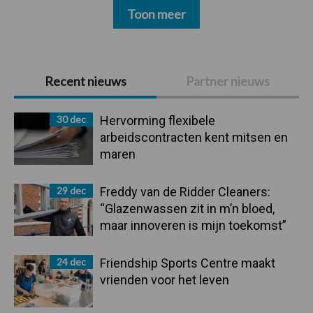
Toon meer
Primaire
Recent nieuws
Partner nieuws
Sidebar
30 dec
Hervorming flexibele
arbeidscontracten kent mitsen en
maren
29 dec
Freddy van de Ridder Cleaners:
“Glazenwassen zit in m’n bloed,
maar innoveren is mijn toekomst”
24 dec
Friendship Sports Centre maakt
vrienden voor het leven