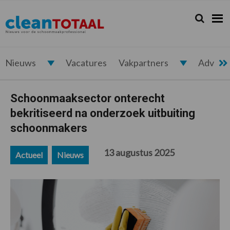
Spring
Door
Spring
Spring
naar
naar
naar
naar
Zoeken...
Zoek
Cleantotaal.nl
Het
de
de
de
de
hoofdnavigatie
hoofd
eerste
voettekst
laatste
inhoud
sidebar
nieuws
voor
Nieuws
Vacatures
Vakpartners
Advert
de
professionele
Schoonmaaksector onterecht
schoonmaak
bekritiseerd na onderzoek uitbuiting
schoonmakers
13 augustus 2025
Actueel
Nieuws