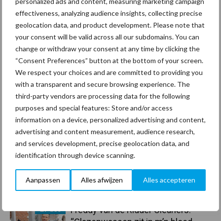
personalized ads and content, measuring marketing campaign
effectiveness, analyzing audience insights, collecting precise
Coronavirus
UVC
geolocation data, and product development. Please note that
your consent will be valid across all our subdomains. You can
change or withdraw your consent at any time by clicking the
“Consent Preferences” button at the bottom of your screen.
We respect your choices and are committed to providing you
Toon meer
with a transparent and secure browsing experience. The
third-party vendors are processing data for the following
purposes and special features: Store and/or access
information on a device, personalized advertising and content,
Primaire
Recent nieuws
Partner nieuws
advertising and content measurement, audience research,
Sidebar
and services development, precise geolocation data, and
identification through device scanning.
30 dec
Hervorming flexibele
arbeidscontracten kent mitsen en
Aanpassen
Alles afwijzen
Alles accepteren
maren
29 dec
Freddy van de Ridder Cleaners: