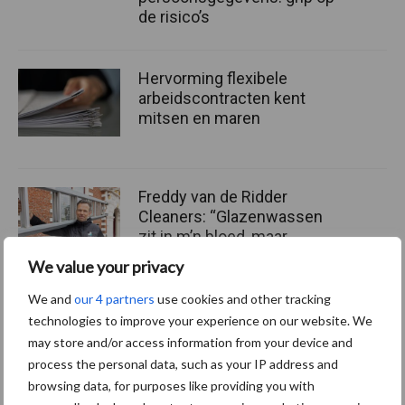
de risico’s
Hervorming flexibele
arbeidscontracten kent
mitsen en maren
Freddy van de Ridder
Cleaners: “Glazenwassen
zit in m’n bloed, maar
innoveren is mijn toekomst”
We value your privacy
We and
our 4 partners
use cookies and other tracking
technologies to improve your experience on our website. We
Thema's
Vakpartners
may store and/or access information from your device and
process the personal data, such as your IP address and
browsing data, for purposes like providing you with