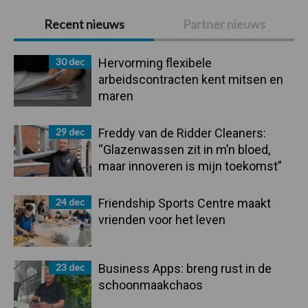
Primaire
Recent nieuws
Partner nieuws
Sidebar
30 dec
Hervorming flexibele
arbeidscontracten kent mitsen en
maren
29 dec
Freddy van de Ridder Cleaners:
“Glazenwassen zit in m’n bloed,
maar innoveren is mijn toekomst”
24 dec
Friendship Sports Centre maakt
vrienden voor het leven
23 dec
Business Apps: breng rust in de
schoonmaakchaos