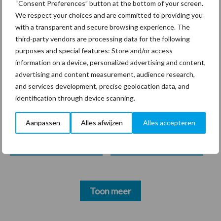
Cleaners: “Glazenwassen
“Consent Preferences” button at the bottom of your screen.
zit in m’n bloed, maar
We respect your choices and are committed to providing you
innoveren is mijn toekomst”
with a transparent and secure browsing experience. The
third-party vendors are processing data for the following
purposes and special features: Store and/or access
information on a device, personalized advertising and content,
Thema's
Vakpartners
advertising and content measurement, audience research,
and services development, precise geolocation data, and
identification through device scanning.
Aanpassen
Alles afwijzen
Alles accepteren
Coronavirus
UVC
Toon meer