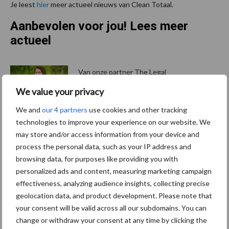
Je leest
hier
meer actueel nieuws van Clean Totaal.
Aanbevolen voor jou! Lees meer
actueel
Van onze partner The Legal
Company
We value your privacy
Bescherming van
persoonsgegevens: grip op
We and
our 4 partners
use cookies and other tracking
de risico’s
technologies to improve your experience on our website. We
may store and/or access information from your device and
process the personal data, such as your IP address and
Hervorming flexibele
browsing data, for purposes like providing you with
arbeidscontracten kent
personalized ads and content, measuring marketing campaign
mitsen en maren
effectiveness, analyzing audience insights, collecting precise
geolocation data, and product development. Please note that
your consent will be valid across all our subdomains. You can
change or withdraw your consent at any time by clicking the
Freddy van de Ridder