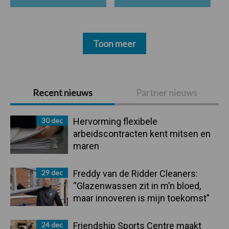
Toon meer
Primaire
Recent nieuws
Partner nieuws
Sidebar
30 dec
Hervorming flexibele
arbeidscontracten kent mitsen en
maren
29 dec
Freddy van de Ridder Cleaners:
“Glazenwassen zit in m’n bloed,
maar innoveren is mijn toekomst”
24 dec
Friendship Sports Centre maakt