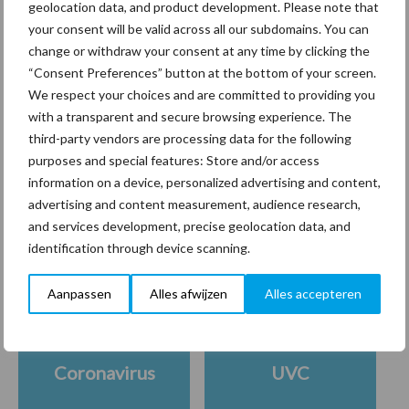
Hervorming flexibele
geolocation data, and product development. Please note that
arbeidscontracten kent
your consent will be valid across all our subdomains. You can
mitsen en maren
change or withdraw your consent at any time by clicking the
“Consent Preferences” button at the bottom of your screen.
We respect your choices and are committed to providing you
with a transparent and secure browsing experience. The
Freddy van de Ridder
Cleaners: “Glazenwassen
third-party vendors are processing data for the following
zit in m’n bloed, maar
purposes and special features: Store and/or access
innoveren is mijn toekomst”
information on a device, personalized advertising and content,
advertising and content measurement, audience research,
and services development, precise geolocation data, and
identification through device scanning.
Thema's
Vakpartners
Aanpassen
Alles afwijzen
Alles accepteren
Coronavirus
UVC