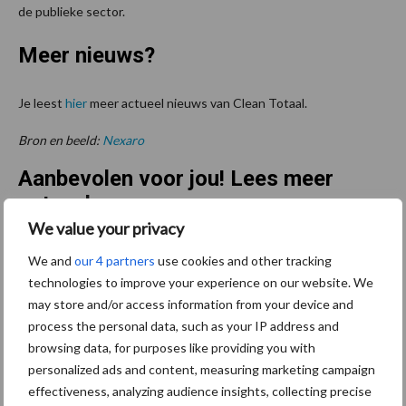
de publieke sector.
Meer nieuws?
Je leest
hier
meer actueel nieuws van Clean Totaal.
Bron en beeld:
Nexaro
Aanbevolen voor jou! Lees meer
actueel
We value your privacy
Van onze partner The Legal
We and
our 4 partners
use cookies and other tracking
technologies to improve your experience on our website. We
Company
Bescherming van
may store and/or access information from your device and
persoonsgegevens: grip op
process the personal data, such as your IP address and
de risico’s
browsing data, for purposes like providing you with
personalized ads and content, measuring marketing campaign
effectiveness, analyzing audience insights, collecting precise