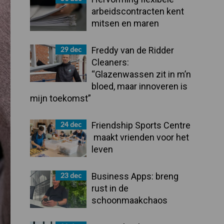
arbeidscontracten kent
mitsen en maren
29 dec
Freddy van de Ridder
Cleaners:
“Glazenwassen zit in m’n
bloed, maar innoveren is
mijn toekomst”
24 dec
Friendship Sports Centre
maakt vrienden voor het
leven
23 dec
Business Apps: breng
rust in de
schoonmaakchaos