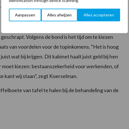
identification through device scanning.
.
Aanpassen
Alles afwijzen
Alles accepteren
geschrapt. Volgens de bond is het tijd om te kiezen
ats van voordelen voor de topinkomens. “Het is hoog
ist wat bij krijgen. Dit kabinet haalt juist geld bij hen
 moet kiezen: bestaanszekerheid voor werkenden, of
e kant wij staan”, zegt Koerselman.
lboete van tafel te halen bij de behandeling van de