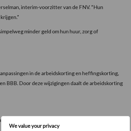
erselman, interim-voorzitter van de FNV. “Hun
krijgen.”
simpelweg minder geld om hun huur, zorg of
anpassingen in de arbeidskorting en heffingskorting,
n BBB. Door deze wijzigingen daalt de arbeidskorting
aandinkomen tussen €900 en €2000
We value your privacy