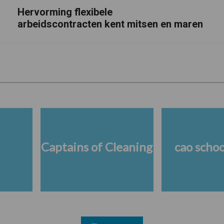
Hervorming flexibele
arbeidscontracten kent mitsen en maren
Captains of Cleaning
cao scho