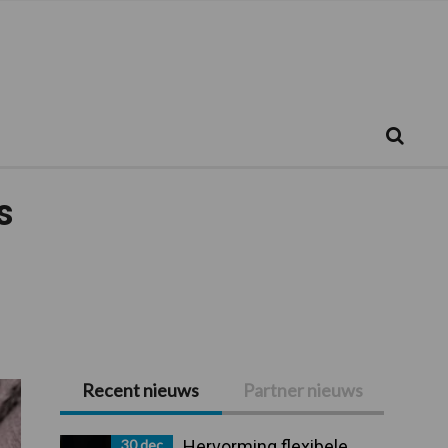
Zoeken...
Zoek
s
Recent nieuws
Partner nieuws
Primaire
Sidebar
30 dec
Hervorming flexibele