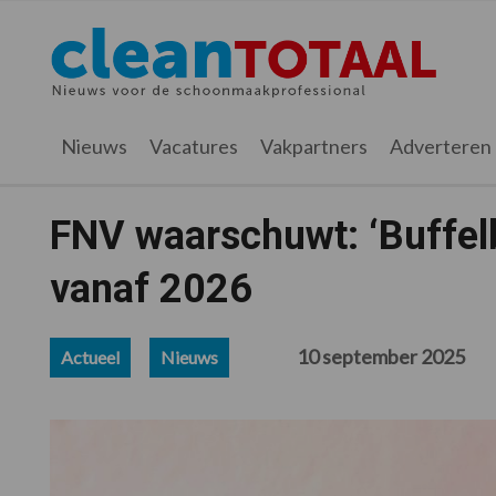
Spring
Door
Spring
Spring
naar
naar
naar
naar
Cleantotaal.nl
Het
de
de
de
de
hoofdnavigatie
hoofd
eerste
voettekst
laatste
inhoud
sidebar
nieuws
Nieuws
Vacatures
Vakpartners
Adverteren
voor
de
professionele
FNV waarschuwt: ‘Buffelb
schoonmaak
vanaf 2026
10 september 2025
Actueel
Nieuws