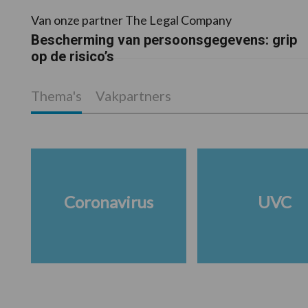
Van onze partner The Legal Company
Bescherming van persoonsgegevens: grip
op de risico’s
Thema's
Vakpartners
Coronavirus
UVC