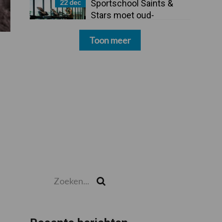
22 dec
Sportschool Saints &
Stars moet oud-
schoonmakers alsnog
betalen
Toon meer
Zoeken...
Zoek