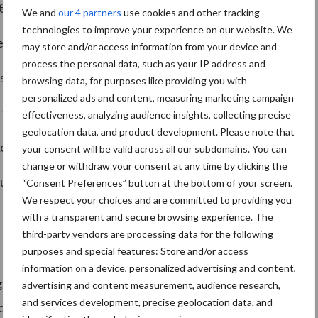
 €400 per persoon per jaar
We and
our 4 partners
use cookies and other tracking
technologies to improve your experience on our website. We
r jaar
may store and/or access information from your device and
process the personal data, such as your IP address and
rs en mensen met een arbeidsbeperking
browsing data, for purposes like providing you with
personalized ads and content, measuring marketing campaign
s vrouw
effectiveness, analyzing audience insights, collecting precise
geolocation data, and product development. Please note that
inkomstenbelastingplannen voor 2026
your consent will be valid across all our subdomains. You can
change or withdraw your consent at any time by clicking the
euro’s mee op, bestemd voor kortingen aan hogere
“Consent Preferences” button at the bottom of your screen.
We respect your choices and are committed to providing you
with a transparent and secure browsing experience. The
third-party vendors are processing data for the following
purposes and special features: Store and/or access
information on a device, personalized advertising and content,
el eenvoudigweg minder geld voor essentiële
advertising and content measurement, audience research,
and services development, precise geolocation data, and
oerselman benadrukt dat deze groep nu al merkt dat