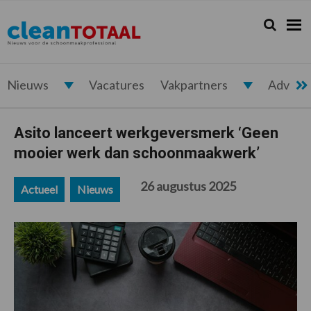
Spring
Door
Spring
Spring
naar
naar
naar
naar
Zoeken...
Zoek
Cleantotaal.nl
Het
de
de
de
de
hoofdnavigatie
hoofd
eerste
voettekst
laatste
inhoud
sidebar
nieuws
voor
Nieuws
Vacatures
Vakpartners
Advert
de
professionele
Asito lanceert werkgeversmerk ‘Geen
schoonmaak
mooier werk dan schoonmaakwerk’
26 augustus 2025
Actueel
Nieuws