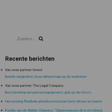
Zoeken...
Zoek
Recente berichten
Van onze partner Innovi
Beetle veegrobot: jouw slimme hulp op de werkvloer
Van onze partner The Legal Company
Bescherming van persoonsgegevens: grip op de risico’s
Hervorming flexibele arbeidscontracten kent mitsen en maren
Freddy van de Ridder Cleaners: “Glazenwassen zit in m’n bloed,