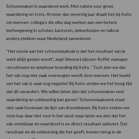
Schoonmaken is waardevol werk. Met ruimte voor groei,
waardering en trots. Al meer dan zeventig jaar draait het bij Asito
om mensen: collega’s die elke dag werken aan een betere
leefomgeving in scholen, kantoren, ziekenhuizen en talloze
andere plekken waar Nederland samenkomt.
“Het mooie aan het schoonmaakvak is dat het resultaat van je
werk altijd gezien wordt”, zegt Simone Leijssen-Roffel, manager
recruitment en employer branding bij Asito. “Toch zien we dat
het vak nog niet vaak overwogen wordt door mensen. Het beeld
van het vak is vaak nog negatief. Bij Asito vinden we het hoog tijd
dat dit verandert. We willen laten zien dat schoonmaken veel
waardering en voldoening kan geven.” Schoonmaakwerk staat
niet vaak bovenaan de lijst van droombanen. Bij Asito steken we
onze kop daar niet voor in het zand, maar laten we zien dat het
vak onmisbaar en waardevol is en direct resultaat oplevert. Dat
resultaat en de voldoening die het geeft, komen terug in de