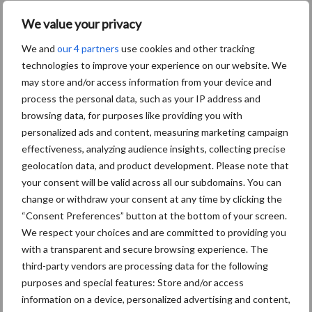
Hervorming flexibele
We value your privacy
arbeidscontracten kent
mitsen en maren
We and
our 4 partners
use cookies and other tracking
technologies to improve your experience on our website. We
may store and/or access information from your device and
Freddy van de Ridder
process the personal data, such as your IP address and
Cleaners: “Glazenwassen
browsing data, for purposes like providing you with
zit in m’n bloed, maar
personalized ads and content, measuring marketing campaign
innoveren is mijn toekomst”
effectiveness, analyzing audience insights, collecting precise
geolocation data, and product development. Please note that
your consent will be valid across all our subdomains. You can
change or withdraw your consent at any time by clicking the
Thema's
Vakpartners
“Consent Preferences” button at the bottom of your screen.
We respect your choices and are committed to providing you
with a transparent and secure browsing experience. The
third-party vendors are processing data for the following
purposes and special features: Store and/or access
Coronavirus
UVC
information on a device, personalized advertising and content,