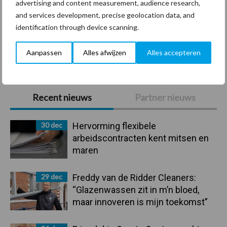
advertising and content measurement, audience research,
and services development, precise geolocation data, and
identification through device scanning.
Toon meer
Aanpassen
Alles afwijzen
Alles accepteren
Primaire
Recent nieuws
Partner nieuws
Sidebar
30 dec
Hervorming flexibele
arbeidscontracten kent mitsen en
maren
29 dec
Freddy van de Ridder Cleaners:
“Glazenwassen zit in m’n bloed,
maar innoveren is mijn toekomst”