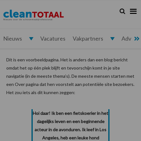
Spring
Door
Spring
Spring
naar
naar
naar
naar
Zoeken...
Zoek
Cleantotaal.nl
Het
de
de
de
de
hoofdnavigatie
hoofd
eerste
voettekst
laatste
inhoud
sidebar
nieuws
voor
Nieuws
Vacatures
Vakpartners
Advert
de
professionele
Dit is een voorbeeldpagina. Het is anders dan een blog bericht
schoonmaak
omdat het op één plek blijft en tevoorschijn komt in je site
navigatie (in de meeste thema’s). De meeste mensen starten met
een Over pagina dat hen voorstelt aan potentiële site bezoekers.
Het zou iets als dit kunnen zeggen:
Hoi daar! Ik ben een fietskoerier in het
dagelijks leven en een beginnende
acteur in de avonduren. Ik leef in Los
Angeles, heb een leuke hond