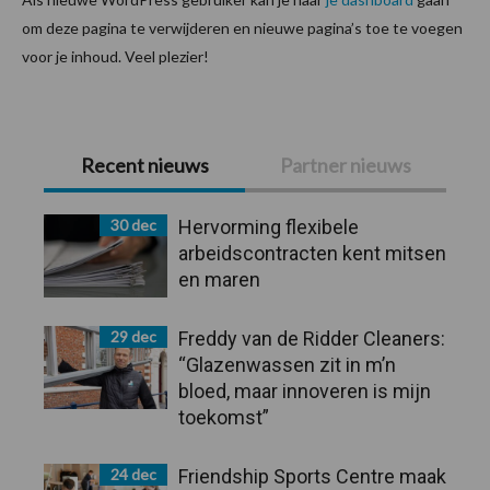
om deze pagina te verwijderen en nieuwe pagina’s toe te voegen
voor je inhoud. Veel plezier!
Primaire
Recent nieuws
Partner nieuws
Sidebar
30 dec
Hervorming flexibele
arbeidscontracten kent mitsen
en maren
29 dec
Freddy van de Ridder Cleaners:
“Glazenwassen zit in m’n
bloed, maar innoveren is mijn
toekomst”
24 dec
Friendship Sports Centre maak