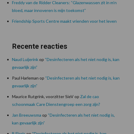
Freddy van de Ridder Cleaners: “Glazenwassen zit in m’n
bloed, maar innoveren is mijn toekomst”
Friendship Sports Centre maakt vrienden voor het leven
Recente reacties
Naud Luijerink
op
“Desinfecteren als het niet nodig is, kan
gevaarlijk zijn”
Paul Harleman
op
“Desinfecteren als het niet nodig is, kan
gevaarlijk zijn”
Maurice Rutgrink, voorzitter SieV
op
Zal de cao
schoonmaak Care Dienstengroep een zorg zijn?
Jan Breeuwsma
op
“Desinfecteren als het niet nodig is,
kan gevaarlijk zijn”
B Floris
op
“Desinfecteren als het niet nodig is, kan