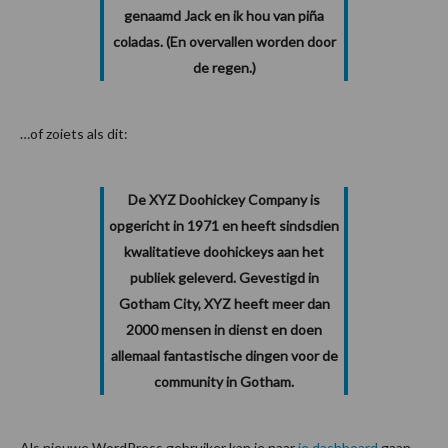
genaamd Jack en ik hou van piña
coladas. (En overvallen worden door
de regen.)
…of zoiets als dit:
De XYZ Doohickey Company is
opgericht in 1971 en heeft sindsdien
kwalitatieve doohickeys aan het
publiek geleverd. Gevestigd in
Gotham City, XYZ heeft meer dan
2000 mensen in dienst en doen
allemaal fantastische dingen voor de
community in Gotham.
Als nieuwe WordPress gebruiker kan je naar
je dashboard
gaan