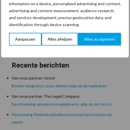
information on a device, personalized advertising and content,
advertising and content measurement, audience research,
and services development, precise geolocation data, and
identification through device scanning.
Zoeken...
Aanpassen
Alles afwijzen
Alles accepteren
Zoek
Recente berichten
Van onze partner Innovi
Beetle veegrobot: jouw slimme hulp op de werkvloer
Van onze partner The Legal Company
Bescherming van persoonsgegevens: grip op de risico’s
Hervorming flexibele arbeidscontracten kent mitsen en
maren