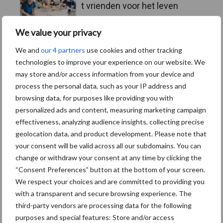
t vrienden voor het leven
We value your privacy
23 dec
Business Apps: breng rust in
We and
our 4 partners
use cookies and other tracking
de schoonmaakchaos
technologies to improve your experience on our website. We
may store and/or access information from your device and
process the personal data, such as your IP address and
22 dec
Sportschool Saints & Stars
browsing data, for purposes like providing you with
moet oud-schoonmakers
personalized ads and content, measuring marketing campaign
alsnog betalen
effectiveness, analyzing audience insights, collecting precise
geolocation data, and product development. Please note that
your consent will be valid across all our subdomains. You can
Toon meer
change or withdraw your consent at any time by clicking the
“Consent Preferences” button at the bottom of your screen.
We respect your choices and are committed to providing you
with a transparent and secure browsing experience. The
third-party vendors are processing data for the following
purposes and special features: Store and/or access