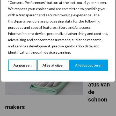
Minister Carola Schouten voor Armoedebeleid, Participatie en
“Consent Preferences” button at the bottom of your screen.
We respect your choices and are committed to providing you
Pensioenen was op 8 november 2023 op bezoek bij Pensioen
with a transparent and secure browsing experience. The
Schoonmaak in Amsterdam. Tijdens dit bezoek bewonderde zij
third-party vendors are processing data for the following
een nieuwe, slimme vertaalapp. Hiermee kan Pensioen ...
purposes and special features: Store and/or access
Lees meer
information on a device, personalized advertising and content,
advertising and content measurement, audience research,
16 november 2023
and services development, precise geolocation data, and
De
identification through device scanning.
vergank
elijkheid
Aanpassen
Alles afwijzen
Alles accepteren
van de
heldenst
atus van
de
schoon
makers