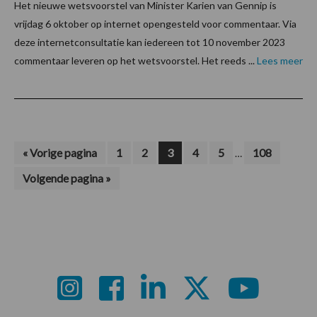
Het nieuwe wetsvoorstel van Minister Karien van Gennip is
vrijdag 6 oktober op internet opengesteld voor commentaar. Via
deze internetconsultatie kan iedereen tot 10 november 2023
commentaar leveren op het wetsvoorstel. Het reeds ...
Lees meer
Interim
Ga
Pagina
Pagina
Pagina
Pagina
Pagina
Pagina
«
Vorige pagina
1
2
3
4
5
108
…
naar
pagina's
Ga
Volgende pagina »
zijn
naar
weggelaten
Footer