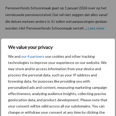
Pensioenfonds Schoonmaak gaat op 1 januari 2026 over op het
vernieuwde pensioenstelsel. Dat wil niet zeggen dat alles vanaf
die datum meteen anders is. Er zullen wel aanpassingen gedaan
worden. Het Pensioenfonds Schoonmaak vertelt ...
Lees meer
22 november 2023
Minister
We value your privacy
Schoute
We and
our 4 partners
use cookies and other tracking
n maakt
technologies to improve your experience on our website. We
kennis
may store and/or access information from your device and
process the personal data, such as your IP address and
met
browsing data, for purposes like providing you with
vertaala
personalized ads and content, measuring marketing campaign
pp
effectiveness, analyzing audience insights, collecting precise
Pensioe
geolocation data, and product development. Please note that
nfonds Schoonmaak
your consent will be valid across all our subdomains. You can
change or withdraw your consent at any time by clicking the